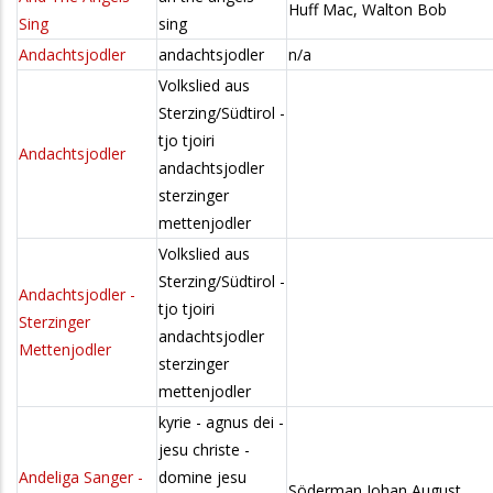
Huff Mac, Walton Bob
Sing
sing
Andachtsjodler
andachtsjodler
n/a
Volkslied aus
Sterzing/Südtirol -
tjo tjoiri
Andachtsjodler
andachtsjodler
sterzinger
mettenjodler
Volkslied aus
Sterzing/Südtirol -
Andachtsjodler -
tjo tjoiri
Sterzinger
andachtsjodler
Mettenjodler
sterzinger
mettenjodler
kyrie - agnus dei -
jesu christe -
Andeliga Sanger -
domine jesu
Söderman Johan August