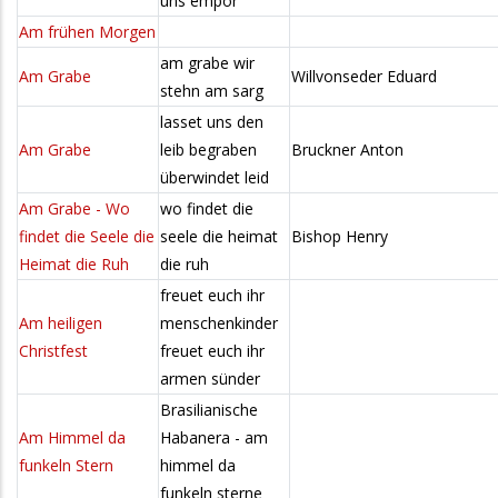
uns empor
Am frühen Morgen
am grabe wir
Am Grabe
Willvonseder Eduard
stehn am sarg
lasset uns den
Am Grabe
leib begraben
Bruckner Anton
überwindet leid
Am Grabe - Wo
wo findet die
findet die Seele die
seele die heimat
Bishop Henry
Heimat die Ruh
die ruh
freuet euch ihr
Am heiligen
menschenkinder
Christfest
freuet euch ihr
armen sünder
Brasilianische
Am Himmel da
Habanera - am
funkeln Stern
himmel da
funkeln sterne