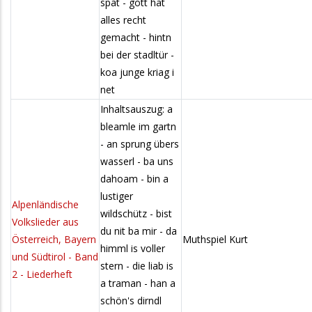
spat - gott hat
alles recht
gemacht - hintn
bei der stadltür -
koa junge kriag i
net
Inhaltsauszug: a
bleamle im gartn
- an sprung übers
wasserl - ba uns
dahoam - bin a
lustiger
Alpenländische
wildschütz - bist
Volkslieder aus
du nit ba mir - da
Österreich, Bayern
Muthspiel Kurt
himml is voller
und Südtirol - Band
stern - die liab is
2 - Liederheft
a traman - han a
schön's dirndl