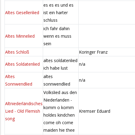
es es es und es
Altes Gesellenlied
ist ein harter
schluss
ich fahr dahin
Altes Minnelied
wenn es muss
sein
Altes Schloß
Koringer Franz
altes soldatenlied
Altes Soldatenlied
n/a
ich habe lust
Altes
altes
n/a
Sonnwendlied
sonnwendlied
Volkslied aus den
Niederlanden -
Altniederländisches
komm o komm
Lied - Old Flemish
Kremser Eduard
holdes kindchen
song
come oh come
maiden hie thee