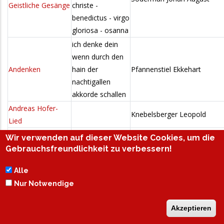
Geistliche Gesänge
christe -
benedictus - virgo
gloriosa - osanna
ich denke dein
wenn durch den
Andenken
hain der
Pfannenstiel Ekkehart
nachtigallen
akkorde schallen
Andreas Hofer-
Knebelsberger Leopold
Lied
Andreas Hofer-
zu mantua in
Wir verwenden auf dieser Website Cookies, um die
Lied - Tiroler
banden der treue
Knebelsberger Leopold
Gebrauchsfreundlichkeit zu verbessern!
Landeshymne
hofer war
Alle
Andreas Hofer-
zu mantua in
Nur Notwendige
Lied - Tiroler
banden der treue
Landeshymne
hofer war
Akzeptieren
Andreas Hofers
andreas hofers