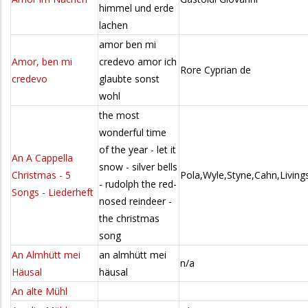
himmel und erde
lachen
amor ben mi
Amor, ben mi
credevo amor ich
Rore Cyprian de
credevo
glaubte sonst
wohl
the most
wonderful time
of the year - let it
An A Cappella
snow - silver bells
Christmas - 5
Pola,Wyle,Styne,Cahn,Livin
- rudolph the red-
Songs - Liederheft
nosed reindeer -
the christmas
song
An Almhütt mei
an almhütt mei
n/a
Häusal
häusal
An alte Mühl