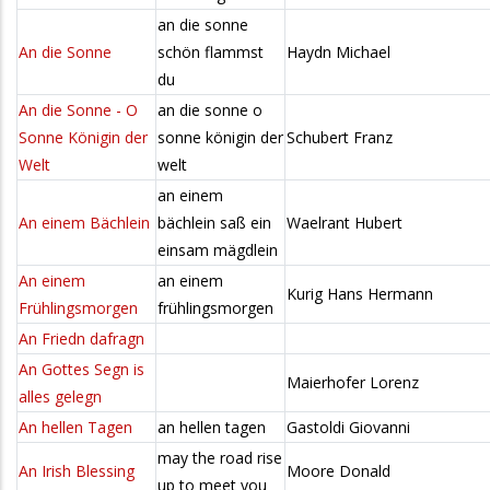
an die sonne
An die Sonne
schön flammst
Haydn Michael
du
An die Sonne - O
an die sonne o
Sonne Königin der
sonne königin der
Schubert Franz
Welt
welt
an einem
An einem Bächlein
bächlein saß ein
Waelrant Hubert
einsam mägdlein
An einem
an einem
Kurig Hans Hermann
Frühlingsmorgen
frühlingsmorgen
An Friedn dafragn
An Gottes Segn is
Maierhofer Lorenz
alles gelegn
An hellen Tagen
an hellen tagen
Gastoldi Giovanni
may the road rise
An Irish Blessing
Moore Donald
up to meet you