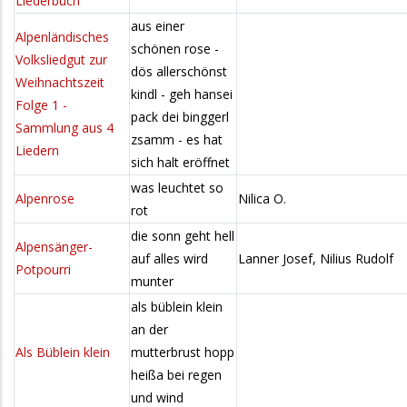
Liederbuch
aus einer
Alpenländisches
schönen rose -
Volksliedgut zur
dös allerschönst
Weihnachtszeit
kindl - geh hansei
Folge 1 -
pack dei binggerl
Sammlung aus 4
zsamm - es hat
Liedern
sich halt eröffnet
was leuchtet so
Alpenrose
Nilica O.
rot
die sonn geht hell
Alpensänger-
auf alles wird
Lanner Josef, Nilius Rudolf
Potpourri
munter
als büblein klein
an der
Als Büblein klein
mutterbrust hopp
heißa bei regen
und wind