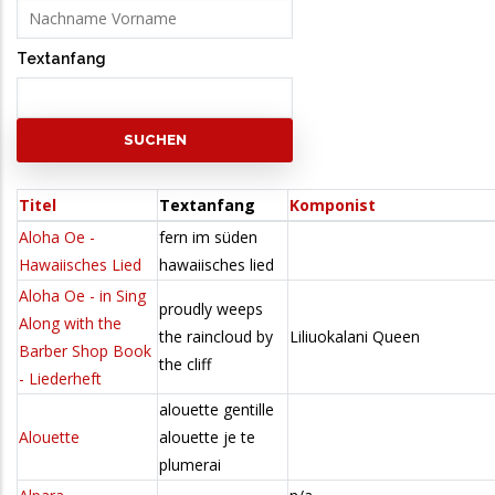
Textanfang
Titel
Textanfang
Komponist
Aloha Oe -
fern im süden
Hawaiisches Lied
hawaiisches lied
Aloha Oe - in Sing
proudly weeps
Along with the
the raincloud by
Liliuokalani Queen
Barber Shop Book
the cliff
- Liederheft
alouette gentille
Alouette
alouette je te
plumerai