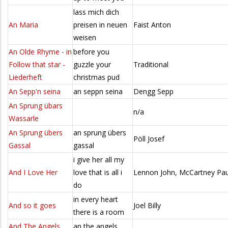
lass mich dich
An Maria
preisen in neuen
Faist Anton
weisen
An Olde Rhyme - in
before you
Follow that star -
guzzle your
Traditional
Liederheft
christmas pud
An Sepp'n seina
an seppn seina
Dengg Sepp
An Sprung übars
n/a
Wassarle
An Sprung übers
an sprung übers
Pöll Josef
Gassal
gassal
i give her all my
And I Love Her
love that is all i
Lennon John, McCartney Pau
do
in every heart
And so it goes
Joel Billy
there is a room
And The Angels
an the angels