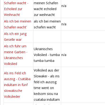
Schafen wacht -
meinen Schafen
n/a
Echolied zur
wacht echolied
Weihnacht
zur weihnacht
Als ich bei meinen
als ich bei meinen
n/a
Schafen wacht'
schafen wacht
Als ich ein jung
Geselle war
Als ich fuhr um
Ukrainisches
meine Garben -
Volkslied - tumba
n/a
Ukrainisches
tumba tumba
Volkslied
Volkslied aus der
Als ins Feld ich
Slowakei - als ins
auszog - Csatába
feld ich auszog
indultam in fünf
time went on
slowakische
kedsom siou na
Volkslieder
csataba indultam