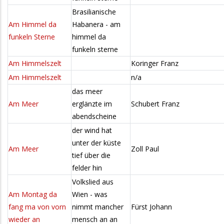
Brasilianische
Am Himmel da
Habanera - am
funkeln Sterne
himmel da
funkeln sterne
Am Himmelszelt
Koringer Franz
Am Himmelszelt
n/a
das meer
Am Meer
erglänzte im
Schubert Franz
abendscheine
der wind hat
unter der küste
Am Meer
Zoll Paul
tief über die
felder hin
Volkslied aus
Am Montag da
Wien - was
fang ma von vorn
nimmt mancher
Fürst Johann
wieder an
mensch an an