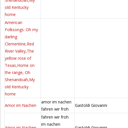
Shenandoah,My
old Kentucky
home
American
Folksongs: Oh my
darling
Clementine,Red
River Valley,The
yellow rose of
Texas,Home on
the range, Oh
Shenandoah,My
old Kentucky
home
amor im nachen
Amor im Nachen
Gastoldi Giovanni
fahren wir froh
fahren wir froh
im nachen
Amor im Nachen
Gastoldi Giovanni