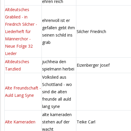
ehren reich
Altdeutsches
Grablied - in
ehrenvoll ist er
Friedrich Silcher -
gefallen gebt ihm
Liederheft für
Silcher Friedrich
seinen schild ins
Männerchor -
grab
Neue Folge 32
Lieder
Altdeutsches
juchheia den
Eizenberger Josef
Tanzlied
spielmann herbei
Volkslied aus
Schottland - wo
Alte Freundschaft -
sind die alten
Auld Lang Syne
freunde all auld
lang syne
alte kameraden
Alte Kameraden
stehen auf der
Teike Carl
wacht