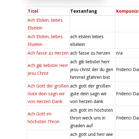
Titel
Textanfang
Komponis
Ach Elslein, liebes
Elselein
Ach Elslein, liebes
ach elslein liebes
Elselein
elselein
Ach fasse zu Herzen
ach fasse zu herzen
n/a
ach gib liebster herr
Ach gib liebster Herr
jesu christ der du gen
Friderici Da
Jesu Christ
himmel gfahren bist
Ach Gott der großen
ach gott der großen
Güte dein sagn wir
güte dein sagn wir
Friderici Da
von Herzen Dank
von herzen dank
ach gott im höchsten
Ach Gott im
thron weck uns in
Friderici Da
höchsten Thron
gnaden auf
ach gott und herr wie