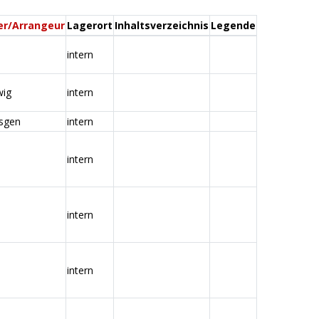
er/Arrangeur
Lagerort
Inhaltsverzeichnis
Legende
intern
wig
intern
sgen
intern
intern
intern
intern