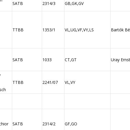
SATB
2314/3
GB,GK,GV
TTBB
1353/1
VL,UG,VF,VY,LS
Bartók Bé
SATB
1033
CT,GT
Uray Erns
w
TTBB
2241/07
VL,VY
sch
chior
SATB
2314/2
GF,GO