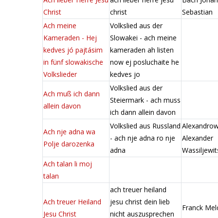
Christ
christ
Sebastian
Ach meine
Volkslied aus der
Kameraden - Hej
Slowakei - ach meine
kedves jó pajtásim
kameraden ah listen
in fünf slowakische
now ej posluchaite he
Volkslieder
kedves jo
Volkslied aus der
Ach muß ich dann
Steiermark - ach muss
allein davon
ich dann allein davon
Volkslied aus Russland
Alexandro
Ach nje adna wa
- ach nje adna ro nje
Alexander
Polje darozenka
adna
Wassiljewit
Ach talan li moj
talan
ach treuer heiland
Ach treuer Heiland
jesu christ dein lieb
Franck Mel
Jesu Christ
nicht auszusprechen