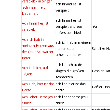
verspielt - in Singen
ach himml es ist
isch inser Freid -
verspielt
Liederheft
ach himml es ist
Ach Himml es ist
verspielt andreas
n/a
verspielt
hofers abschied
Ach ich hab in
ach ich hab in meinem
meinem Herzen aus
herzen oper
Schultze N
der Oper Schwarzer
schwarzer peter
Peter
ach lieb ich tu dir
Ach Lieb ich tu dir
klagen die großen
Hassler Ha
klagen
schmerzen
Ach Lieb, hier ist das
ach lieb hier ist das
Haßler Han
Herze
herze
Ach lieber Herre Jesu
ach lieber herre jesu
Christ
christ
Ach lieber Herre Jesu
ach lieber herre jesu
Bach Joha