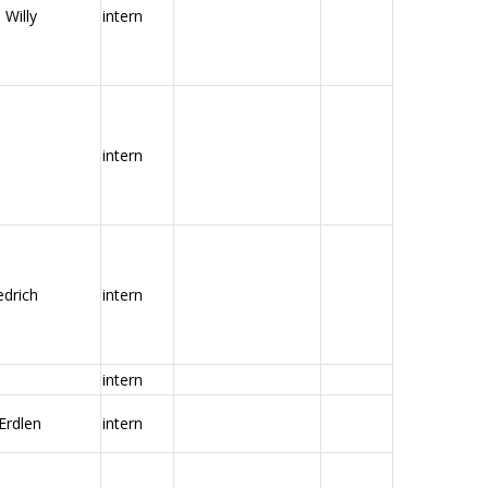
Willy
intern
intern
edrich
intern
intern
Erdlen
intern