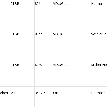
TTBB
80/1
VD,UG,LL
Hermanns 
TTBB
80/2
VD,UG,LL
Schnier Jo
TTBB
80/3
VD,UG,LL
Silcher Fri
orbert
M4
3632/5
OP
Hermann 