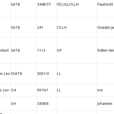
SATB
3448/37
VÖ,UG,CV,LH
Paulmichl
SATB
241
CV,LH
Oswald Ja
orbert
SATB
1113
OP
Erdlen H
ns Leo
SSATB
5001/4
LL
s Leo
O4
0910/1
LL
n/a
G4
3308/6
Johannes
nn