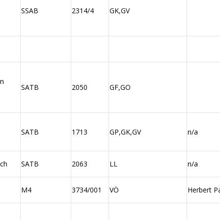
SSAB
2314/4
GK,GV
nn
SATB
2050
GF,GO
d
SATB
1713
GP,GK,GV
n/a
ich
SATB
2063
LL
n/a
M4
3734/001
VÖ
Herbert P