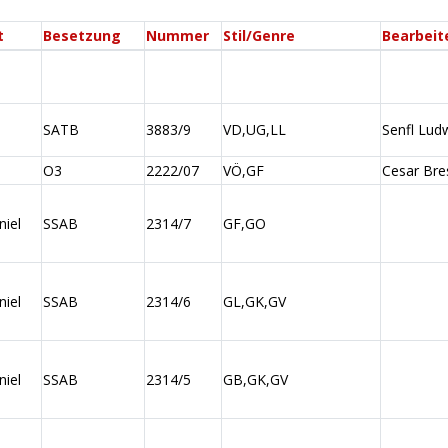
t
Besetzung
Nummer
Stil/Genre
Bearbeit
SATB
3883/9
VD,UG,LL
Senfl Lud
O3
2222/07
VÖ,GF
Cesar Bre
niel
SSAB
2314/7
GF,GO
niel
SSAB
2314/6
GL,GK,GV
niel
SSAB
2314/5
GB,GK,GV