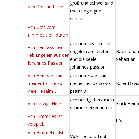
groß und schwer sind
Ach Gott und Herr
mein begangne
sünden
Ach Gott vom
Himmel, sieh' darein
ach herr laß dein lieb
Ach Herr lass dein
engelein am letzten
Bach Joha
lieb Engelein aus der
end die seele
Sebastian
Johannes-Passion
johannes passion
Ach Herr wie sind
ach herre wie sind
meiner Feinde so
meiner feinde so viel
Köler Davi
viele - Psalm 3
psalm 3
ach herzigs herz mein
Ach herzigs Herz
Finck Heinr
schmerz erkennen tu
Ach Himm'l es ist
n/a
verspielt
Ach Himmel es ist
Volkslied aus Tirol -