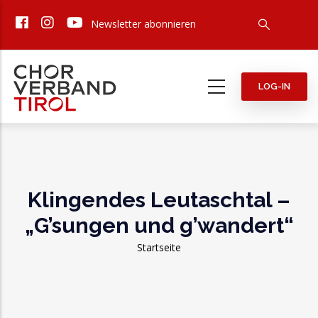
Direkt
Newsletter abonnieren
zum
Inhalt
LOG-IN
Klingendes Leutaschtal –
„G’sungen und g’wandert“
Pfadnavigation
Startseite