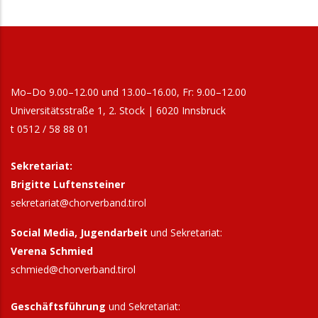
17:00
Imster Liederkranz: Adventkonzert
29. November 2026
Sonntag
17:00
Männerchor Neustift: Adventsingen
Mo–Do 9.00–12.00 und 13.00–16.00, Fr: 9.00–12.00
7. Dezember 2026
Montag
Universitätsstraße 1, 2. Stock | 6020 Innsbruck
t 0512 / 58 88 01
19:00
Vokalensemble ProSono - Weihnachtskonzert
"Christmas Carols"
Sekretariat:
23. Dezember 2026
Mittwoch
Brigitte Luftensteiner
sekretariat@chorverband.tirol
17:15
St. Aegidius Chor / Igler Bergweihnacht
Social Media, Jugendarbeit
und Sekretariat:
25. Dezember 2026
Freitag
Verena Schmied
10:00
Gemischter Chor Allerheiligen:
schmied@chorverband.tirol
Weihnachtsfestmesse „Missa in C für
Georgenberg“
Geschäftsführung
und Sekretariat: