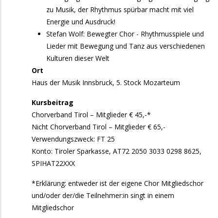
zu Musik, der Rhythmus spürbar macht mit viel
20:00
Chorgemeinschaft St. Peter & Paul - Söll:
Energie und Ausdruck!
Chorkonzert "Fauré Requiem"
Stefan Wolf: Bewegter Chor - Rhythmusspiele und
Lieder mit Bewegung und Tanz aus verschiedenen
10. Oktober 2026
Samstag
Kulturen dieser Welt
Ort
9:00
Tag der Kirchenmusik
Haus der Musik Innsbruck, 5. Stock Mozarteum
10:00
Singen mit Kindern-Workshop in Zirl
Kursbeitrag
24. Oktober 2026
Samstag
Chorverband Tirol – Mitglieder € 45,-*
Nicht Chorverband Tirol – Mitglieder € 65,-
9:30
Start: Popchor Tirol - "80s Flashback"
Verwendungszweck: FT 25
Konto: Tiroler Sparkasse, AT72 2050 3033 0298 8625,
26. Oktober 2026
Montag
SPIHAT22XXX
14:00
Platzlsingen - Innsbruck singt!
*Erklärung: entweder ist der eigene Chor Mitgliedschor
19:00
Tiroler Landesjugendchor: Jubiläumskonzert
und/oder der/die Teilnehmer:in singt in einem
Mitgliedschor
1. November 2026
Sonntag