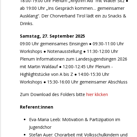
18:00-19:00 Uhr Plenum „Rhythm Aid“ mit Walter Sitz ●
aktive Chorleiter:innen
ab 19:00 Uhr „Ins Gespräch kommen… gemeinsamer
20. September 2026
Sonntag
Ausklang“. Der Chorverband Tirol lädt ein zu Snacks &
Drinks.
10:00
Oswald Milser Männerchor: Jubiläumsfest am
Dorfplatz Mils
Samstag, 27. September 2025
09:00 Uhr gemeinsames Einsingen ● 09:30-11:00 Uhr
13:00
„TatääTatää": Ein Fest am Platz - Theaterfest
Workshops ● Notenausstellung ● 11:30-12:00 Uhr
Plenum Informationen zum Landesjugendsingen 2026
18:00
Kirchenchor Kematen: The Power of the Glory
mit Martin Waldauf ● 12:00-12:45 Uhr Plenum -
25. September 2026
Freitag
Highlightstücke von A bis Z ● 14:00-15:30 Uhr
Workshops ● 15:30-16:00 Uhr gemeinsamer Abschluss
10:00
Fachtagung Singen mit Kindern &
Jugendlichen
Zum Download des Folders bitte
hier klicken
26. September 2026
Samstag
Referent:innen
9:00
Eva-Maria Leeb: Motivation & Partizipation im
Fachtagung Singen mit Kindern &
Jugendchor
Jugendlichen
Stefan Auer: Chorarbeit mit Volksschulkindern und