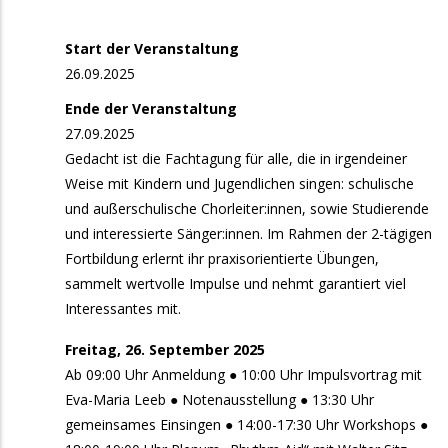
und Sänger:innen
Start der Veranstaltung
11. September 2026
Freitag
26.09.2025
15:00
Start: Basis-Lehrgang Kinder- und
Ende der Veranstaltung
Jugendchorleitung
27.09.2025
Gedacht ist die Fachtagung für alle, die in irgendeiner
17:00
Fit for Singing in Hall: Stimmbildung für
Weise mit Kindern und Jugendlichen singen: schulische
Chorleitende und Sänger:innen
und außerschulische Chorleiter:innen, sowie Studierende
und interessierte Sänger:innen. Im Rahmen der 2-tägigen
17:00
Fit for Singing in Reutte: Stimmbildung für
Fortbildung erlernt ihr praxisorientierte Übungen,
Chorleitende und Sänger:innen
sammelt wertvolle Impulse und nehmt garantiert viel
18. September 2026
Freitag
Interessantes mit.
17:00
Singnachmittag für alle Singfreudigen ab 50
Freitag, 26. September 2025
Ab 09:00 Uhr Anmeldung ● 10:00 Uhr Impulsvortrag mit
19. September 2026
Samstag
Eva-Maria Leeb ● Notenausstellung ● 13:30 Uhr
gemeinsames Einsingen ● 14:00-17:30 Uhr Workshops ●
10:00
Workshop-Tag zum Schnuppern und für