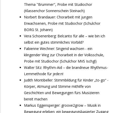
20:00
Männerchor Friedrichslinde Inzing: "3.
Thema "Brummer", Probe mit Studiochor
Wunschkonzert"
(Klassenchor Sonnenschein Steinach)
Norbert Brandauer: Chorarbeit mit jungen
27. September 2026
Sonntag
Erwachsenen, Probe mit Studiochor (Schulchor
BORG St. Johann)
17:00
Bezirk Hall und Umgebung-Bezirkssingen
Vera Schoenenberg: Belcanto für alle – wie bin ich
2026
selbst ein gutes stimmliches Vorbild?
2. Oktober 2026
Freitag
Fabienne Wechner: Singend wachsen - ein
klingender Weg zur Chorarbeit in der Volksschule,
15:00
NGL-Workshop 2026 Gospel, Spirituals &
Probe mit Studiochor (Schulchor MVS Ischgl)
More ...
Walter Sitz: Rhythm-Aid – die brandneue Rhythmus-
Lernmethode für jede:n!
3. Oktober 2026
Samstag
Judith Montibeller: Stimmbildung für Kinder „to-go“ -
9:30
Männersingtag
Körper, Atmung und Stimme mithilfe von
Geschichten und Bewegungen fürs Musizieren
19:00
Gospelmesse - Abschluss NGL-Workshop
bereit machen
2026
Markus Eggensperger: groove2grow – Musik in
Bewegung erleben: ein bewegungsbasierter Zugang
4. Oktober 2026
Sonntag