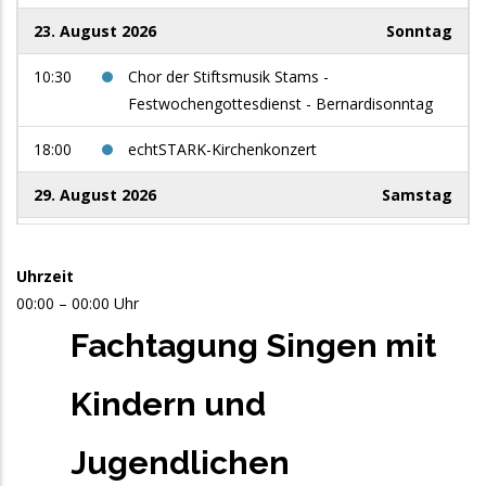
23. August 2026
Sonntag
10:30
Chor der Stiftsmusik Stams -
Festwochengottesdienst - Bernardisonntag
18:00
echtSTARK-Kirchenkonzert
29. August 2026
Samstag
9:00
Women in Jazz: use your voice
Uhrzeit
5. September 2026
Samstag
00:00 – 00:00 Uhr
13:00
Männerchor Niederau - Singnachmittag auf
Fachtagung Singen mit
der Jausenstation Foisching - Niederau /
Wildschönau
Kindern und
10. September 2026
Donnerstag
Jugendlichen
17:00
Fit for Singing: Stimmbildung für Chorleitende