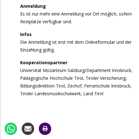
Anmeldung
10:00
Gemischter Chor Allerheiligen: Patrozinium
Es ist nur mehr eine Anmeldung vor Ort möglich, sofern
„Gospels & Spirituals“
Restplätze verfügbar sind.
7. November 2026
Samstag
Infos
Die Anmeldung ist erst mit dem Onlineformular und der
10:00
SingSingSing Wochenende
Einzahlung gültig.
8. November 2026
Sonntag
Kooperationspartner
Universität Mozarteum Salzburg/Department Innsbruck,
9:00
SingSingSing Wochenende
Pädagogische Hochschule Tirol, Tiroler Versicherung,
21. November 2026
Samstag
Bildungsdirektion Tirol, Zechof, Ferrarischule Innsbruck,
Tiroler Landesmusikschulwerk, Land Tirol
9:30
Start: Schutzkonzept in der Kinder- und
Jugendchorarbeit
28. November 2026
Samstag
10:00
Mitsingkonzert: A Christmas Surprise