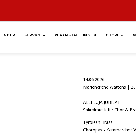
ON
LENDER
SERVICE
VERANSTALTUNGEN
CHÖRE
M
14.06.2026
Marienkirche Wattens | 20
ALLELUJA JUBILATE
Sakralmusik für Chor & Bra
Tyrolesn Brass
Choropax - Kammerchor W