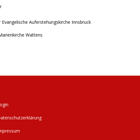
r
hr Evangelische Auferstehungskirche Innsbruck
 Marienkirche Wattens
ogin
atenschutzerklärung
mpressum