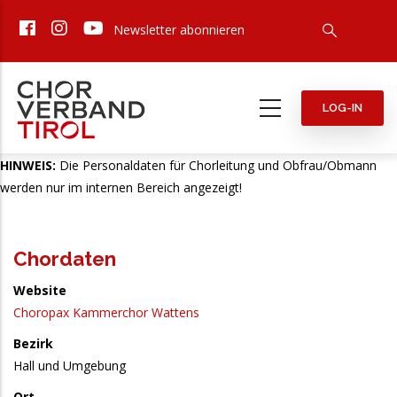
Direkt
Newsletter abonnieren
zum
Inhalt
LOG-IN
HINWEIS:
Die Personaldaten für Chorleitung und Obfrau/Obmann
werden nur im internen Bereich angezeigt!
Chordaten
Website
Choropax Kammerchor Wattens
Bezirk
Hall und Umgebung
Ort