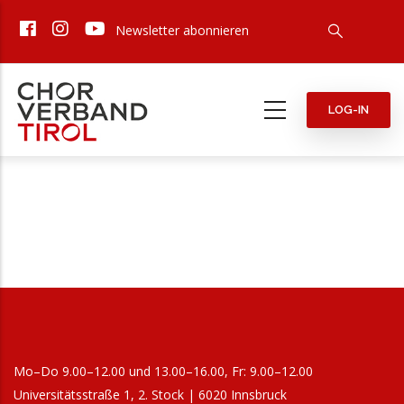
Direkt
Newsletter abonnieren
zum
Inhalt
LOG-IN
Mo–Do 9.00–12.00 und 13.00–16.00, Fr: 9.00–12.00
Universitätsstraße 1, 2. Stock | 6020 Innsbruck