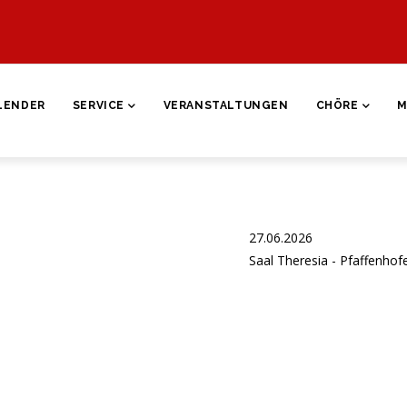
ON
LENDER
SERVICE
VERANSTALTUNGEN
CHÖRE
M
27.06.2026
Saal Theresia - Pfaffenhof