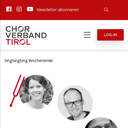
Direkt
Newsletter abonnieren
zum
Inhalt
LOG-IN
SingSingSing Wochenende