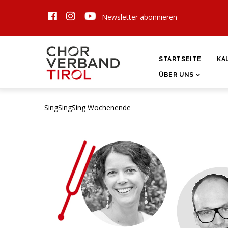
Direkt
Newsletter abonnieren
zum
Inhalt
HAUPTNAVIGATI
STARTSEITE
KA
ÜBER UNS
SingSingSing Wochenende