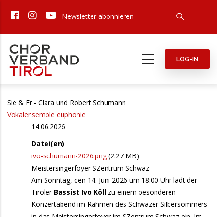
Direkt
Newsletter abonnieren
zum
Inhalt
LOG-IN
Sie & Er - Clara und Robert Schumann
Vokalensemble euphonie
14.06.2026
Datei(en)
ivo-schumann-2026.png
(2.27 MB)
Meistersingerfoyer SZentrum Schwaz
Am Sonntag, den 14. Juni 2026 um 18:00 Uhr lädt der
Tiroler
Bassist Ivo Köll
zu einem besonderen
Konzertabend im Rahmen des Schwazer Silbersommers
in das Meistersingerfoyer im SZentrum Schwaz ein. Im