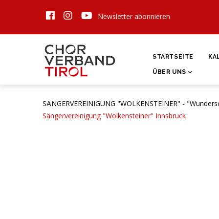
Direkt
Newsletter abonnieren
zum
Inhalt
HAUPTNAVIGATI
STARTSEITE
KA
ÜBER UNS
SÄNGERVEREINIGUNG "WOLKENSTEINER" - "Wunderschön 
Sängervereinigung "Wolkensteiner" Innsbruck