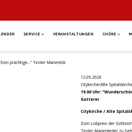
ON
LENDER
SERVICE
VERANSTALTUNGEN
CHÖRE
M
prächtige..." Tiroler Marienlob
12.05.2026
Citykirche/Alte Spitalskirch
19.00 Uhr: "Wunderschön
Gatterer
Citykirche / Alte Spital
Zum Lobpreis der Gottesm
Tiroler Marienlieder zu Ge