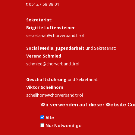
t 0512 / 58 88 01
Sekretariat:
Brigitte Luftensteiner
sekretariat@chorverband.tirol
Social Media, Jugendarbeit
und Sekretariat:
Verena Schmied
schmied@chorverband.tirol
Geschäftsführung
und Sekretariat:
Viktor Schellhorn
schellhorn@
chorverband.tirol
Wir verwenden auf dieser Website Coo
Bankverbindung:
Tiroler Sparkasse, IBAN: AT72
2050 3033 0298 8625, BIC: SPIHAT22XXX
Alle
Nur Notwendige