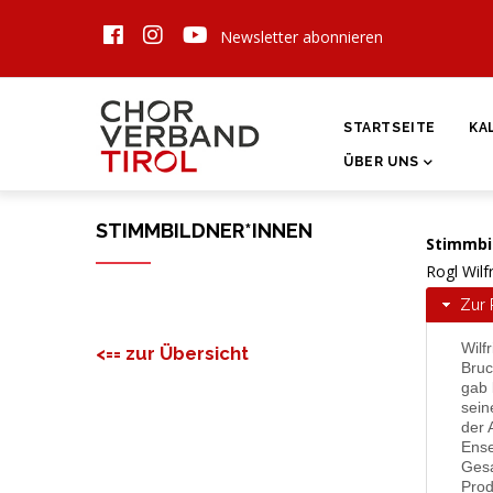
Direkt
Newsletter abonnieren
zum
Inhalt
HAUPTNAVIGATI
STARTSEITE
KA
ÜBER UNS
STIMMBILDNER*INNEN
Stimmbi
Rogl Wilf
Zur 
Wilf
<== zur Übersicht
Bruc
gab 
sein
der 
Ense
Gesa
Prod