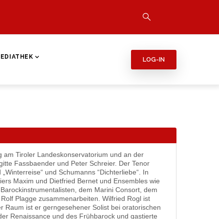
EDIATHEK
LOG-IN
ng am Tiroler Landeskonservatorium und an der
igitte Fassbaender und Peter Schreier. Der Tenor
 „Winterreise“ und Schumanns “Dichterliebe“. In
Piers Maxim und Dietfried Bernet und Ensembles wie
er Barockinstrumentalisten, dem Marini Consort, dem
olf Plagge zusammenarbeiten. Wilfried Rogl ist
er Raum ist er gerngesehener Solist bei oratorischen
der Renaissance und des Frühbarock und gastierte