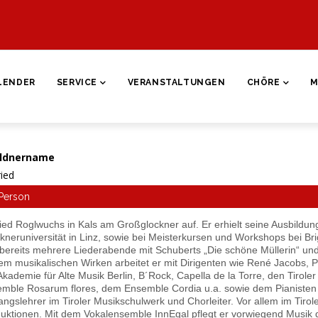
ON
LENDER
SERVICE
VERANSTALTUNGEN
CHÖRE
M
ldnername
ried
Person
ried Roglwuchs in Kals am Großglockner auf. Er erhielt seine Ausbildu
kneruniversität in Linz, sowie bei Meisterkursen und Workshops bei Br
bereits mehrere Liederabende mit Schuberts „Die schöne Müllerin“ und
em musikalischen Wirken arbeitet er mit Dirigenten wie René Jacobs, 
Akademie für Alte Musik Berlin, B´Rock, Capella de la Torre, den Tirol
mble Rosarum flores, dem Ensemble Cordia u.a. sowie dem Pianisten R
ngslehrer im Tiroler Musikschulwerk und Chorleiter. Vor allem im Tirol
uktionen. Mit dem Vokalensemble InnEgal pflegt er vorwiegend Musik 