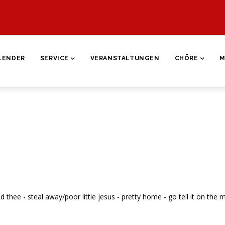
ON
LENDER
SERVICE
VERANSTALTUNGEN
CHÖRE
M
 thee - steal away/poor little jesus - pretty home - go tell it on the