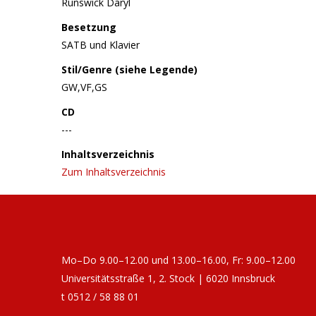
Runswick Daryl
Besetzung
SATB und Klavier
Stil/Genre (siehe Legende)
GW,VF,GS
CD
---
Inhaltsverzeichnis
Zum Inhaltsverzeichnis
Mo–Do 9.00–12.00 und 13.00–16.00, Fr: 9.00–12.00
Universitätsstraße 1, 2. Stock | 6020 Innsbruck
t 0512 / 58 88 01