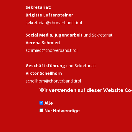
Sekretariat:
Brigitte Luftensteiner
sekretariat@chorverband.tirol
Social Media, Jugendarbeit
und Sekretariat:
Verena Schmied
schmied@chorverband.tirol
Geschäftsführung
und Sekretariat:
Viktor Schellhorn
schellhorn@
chorverband.tirol
Wir verwenden auf dieser Website Coo
Bankverbindung:
Tiroler Sparkasse, IBAN: AT72
2050 3033 0298 8625, BIC: SPIHAT22XXX
Alle
Nur Notwendige