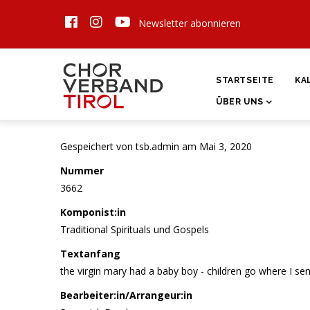
Direkt
Newsletter abonnieren
zum
Inhalt
HAUPTNAVIGATI
STARTSEITE
KA
ÜBER UNS
Gespeichert von
tsb.admin
am Mai 3, 2020
Nummer
3662
Komponist:in
Traditional Spirituals und Gospels
Textanfang
the virgin mary had a baby boy - children go where I send
Bearbeiter:in/Arrangeur:in