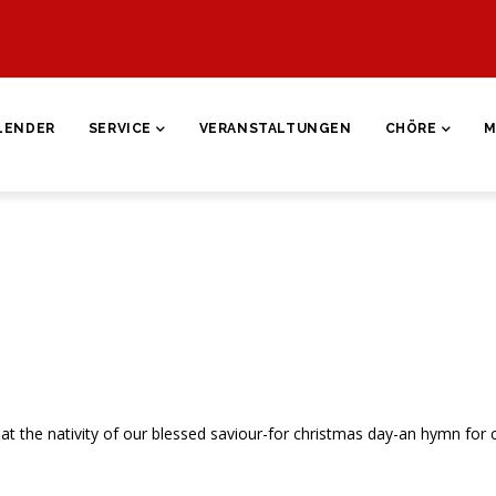
ON
LENDER
SERVICE
VERANSTALTUNGEN
CHÖRE
M
 at the nativity of our blessed saviour-for christmas day-an hymn for 