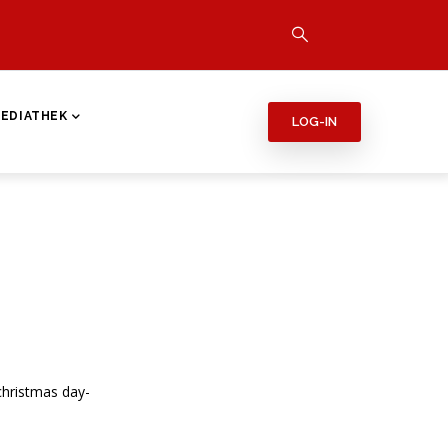
EDIATHEK
LOG-IN
christmas day-