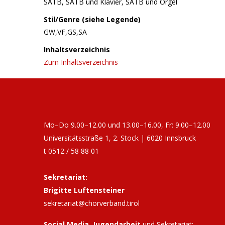
SATB, SATB und Klavier, SATB und Orgel
Stil/Genre (siehe Legende)
GW,VF,GS,SA
Inhaltsverzeichnis
Zum Inhaltsverzeichnis
Mo–Do 9.00–12.00 und 13.00–16.00, Fr: 9.00–12.00
Universitätsstraße 1, 2. Stock | 6020 Innsbruck
t 0512 / 58 88 01
Sekretariat:
Brigitte Luftensteiner
sekretariat@chorverband.tirol
Social Media, Jugendarbeit
und Sekretariat: