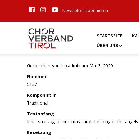
Direkt
Newsletter abonnieren
zum
Inhalt
HAUPTNAVIGATI
STARTSEITE
KA
ÜBER UNS
Gespeichert von
tsb.admin
am Mai 3, 2020
Nummer
5137
Komponist:in
Traditional
Textanfang
Inhaltsauszug: a christmas carol-the song of the angels
Besetzung