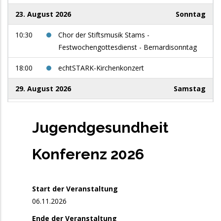
23. August 2026
Sonntag
10:30
Chor der Stiftsmusik Stams -
Festwochengottesdienst - Bernardisonntag
18:00
echtSTARK-Kirchenkonzert
29. August 2026
Samstag
9:00
Women in Jazz: use your voice
Jugendgesundheit
5. September 2026
Samstag
Konferenz 2026
13:00
Männerchor Niederau - Singnachmittag auf
der Jausenstation Foisching - Niederau /
Wildschönau
Start der Veranstaltung
10. September 2026
Donnerstag
06.11.2026
17:00
Fit for Singing: Stimmbildung für Chorleitende
Ende der Veranstaltung