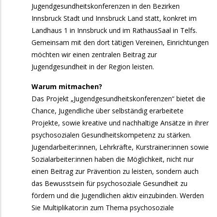
aktive Chorleiter:innen
Jugendgesund­heitskonferenzen in den Bezirken
Innsbruck Stadt und Innsbruck Land statt, konkret im
20. September 2026
Sonntag
Landhaus 1 in Innsbruck und im RathausSaal in Telfs.
Gemeinsam mit den dort tätigen Vereinen, Einrichtungen
10:00
Oswald Milser Männerchor: Jubiläumsfest am
möchten wir einen zentralen Beitrag zur
Dorfplatz Mils
Jugendgesundheit in der Region leisten.
13:00
„TatääTatää": Ein Fest am Platz - Theaterfest
Warum mitmachen?
18:00
Kirchenchor Kematen: The Power of the Glory
Das Projekt „Jugendgesundheitskonferenzen“ bietet die
Chance, Jugendliche über selbständig erarbeitete
25. September 2026
Freitag
Projekte, sowie kreative und nachhaltige Ansätze in ihrer
psychosozialen Gesundheitskompetenz zu stärken.
10:00
Fachtagung Singen mit Kindern &
Jugendarbeiter:innen, Lehrkräfte, Kurstrainer:innen sowie
Jugendlichen
Sozialarbeiter:innen haben die Möglichkeit, nicht nur
26. September 2026
Samstag
einen Beitrag zur Prävention zu leisten, sondern auch
das Bewusstsein für psychosoziale Gesundheit zu
9:00
Fachtagung Singen mit Kindern &
fördern und die Jugendlichen aktiv einzubinden. Werden
Jugendlichen
Sie Multiplikator:in zum Thema psychosoziale