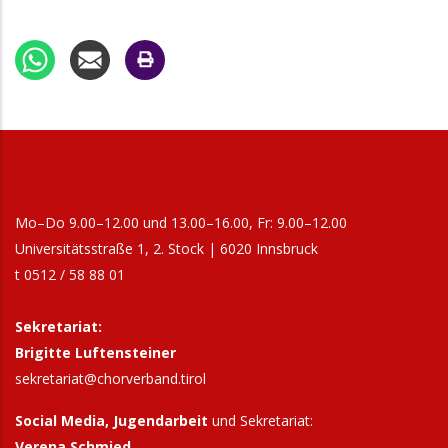
20:00
Chorgemeinschaft St. Peter & Paul - Söll:
Chorkonzert "Fauré Requiem"
10. Oktober 2026
Samstag
9:00
Tag der Kirchenmusik
10:00
Singen mit Kindern-Workshop in Zirl
Mo–Do 9.00–12.00 und 13.00–16.00, Fr: 9.00–12.00
24. Oktober 2026
Samstag
Universitätsstraße 1, 2. Stock | 6020 Innsbruck
t 0512 / 58 88 01
9:30
Start: Popchor Tirol - "80s Flashback"
26. Oktober 2026
Montag
Sekretariat:
Brigitte Luftensteiner
14:00
Platzlsingen - Innsbruck singt!
sekretariat@chorverband.tirol
19:00
Tiroler Landesjugendchor: Jubiläumskonzert
Social Media, Jugendarbeit
und Sekretariat:
1. November 2026
Sonntag
Verena Schmied