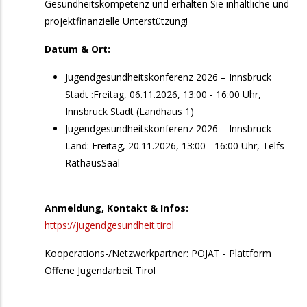
Gesundheitskompetenz und erhalten Sie inhaltliche und
20:00
Männerchor Friedrichslinde Inzing: "3.
projektfinanzielle Unterstützung!
Wunschkonzert"
Datum & Ort:
27. September 2026
Sonntag
Jugendgesundheitskonferenz 2026 – Innsbruck
17:00
Bezirk Hall und Umgebung-Bezirkssingen
Stadt :Freitag, 06.11.2026, 13:00 - 16:00 Uhr,
2026
Innsbruck Stadt (Landhaus 1)
2. Oktober 2026
Freitag
Jugendgesundheitskonferenz 2026 – Innsbruck
Land: Freitag, 20.11.2026, 13:00 - 16:00 Uhr, Telfs -
15:00
NGL-Workshop 2026 Gospel, Spirituals &
RathausSaal
More ...
3. Oktober 2026
Samstag
Anmeldung, Kontakt & Infos:
https://jugendgesundheit.tirol
9:30
Männersingtag
Kooperations-/Netzwerkpartner: POJAT - Plattform
19:00
Gospelmesse - Abschluss NGL-Workshop
Offene Jugendarbeit Tirol
2026
4. Oktober 2026
Sonntag