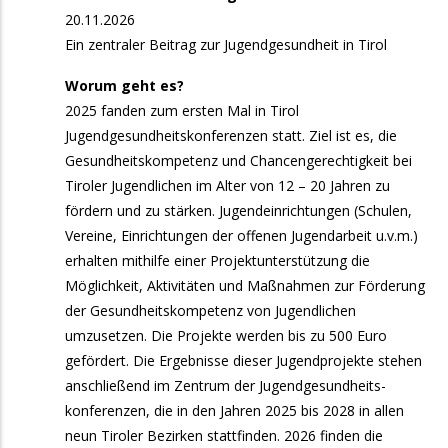
und Sänger:innen
20.11.2026
Ein zentraler Beitrag zur Jugendgesundheit in Tirol
11. September 2026
Freitag
Worum geht es?
15:00
Start: Basis-Lehrgang Kinder- und
2025 fanden zum ersten Mal in Tirol
Jugendchorleitung
Jugendgesundheitskonferenzen statt. Ziel ist es, die
Gesundheitskompetenz und Chancengerechtigkeit bei
17:00
Fit for Singing in Hall: Stimmbildung für
Tiroler Jugendlichen im Alter von 12 – 20 Jahren zu
Chorleitende und Sänger:innen
fördern und zu stärken. Jugend­einrichtungen (Schulen,
17:00
Fit for Singing in Reutte: Stimmbildung für
Vereine, Einrichtungen der offenen Jugendarbeit u.v.m.)
Chorleitende und Sänger:innen
erhalten mithilfe einer Projektunterstützung die
Möglichkeit, Aktivitäten und Maßnahmen zur Förderung
18. September 2026
Freitag
der Gesundheitskompetenz von Jugendlichen
umzusetzen. Die Projekte werden bis zu 500 Euro
17:00
Singnachmittag für alle Singfreudigen ab 50
gefördert. Die Ergebnisse dieser Jugendprojekte stehen
19. September 2026
anschließend im Zentrum der Jugendgesundheits­­
Samstag
konferenzen, die in den Jahren 2025 bis 2028 in allen
10:00
Workshop-Tag zum Schnuppern und für
neun Tiroler Bezirken stattfinden. 2026 finden die