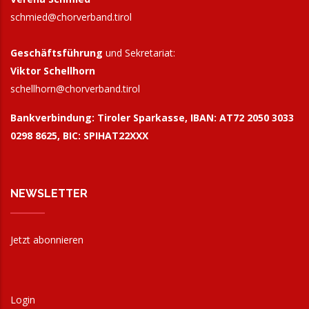
schmied@chorverband.tirol
10:00
Gemischter Chor Allerheiligen: Patrozinium
„Gospels & Spirituals“
Geschäftsführung
und Sekretariat:
Viktor Schellhorn
7. November 2026
Samstag
schellhorn@
chorverband.tirol
10:00
SingSingSing Wochenende
Bankverbindung:
Tiroler Sparkasse, IBAN: AT72 2050 3033
8. November 2026
Sonntag
0298 8625, BIC: SPIHAT22XXX
9:00
SingSingSing Wochenende
21. November 2026
Samstag
NEWSLETTER
9:30
Start: Schutzkonzept in der Kinder- und
Jugendchorarbeit
Jetzt abonnieren
28. November 2026
Samstag
10:00
Mitsingkonzert: A Christmas Surprise
Login