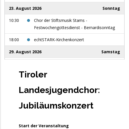
23. August 2026
Sonntag
10:30
Chor der Stiftsmusik Stams -
Festwochengottesdienst - Bernardisonntag
18:00
echtSTARK-Kirchenkonzert
29. August 2026
Samstag
9:00
Women in Jazz: use your voice
Tiroler
5. September 2026
Samstag
Landesjugendchor:
13:00
Männerchor Niederau - Singnachmittag auf
der Jausenstation Foisching - Niederau /
Wildschönau
Jubiläumskonzert
10. September 2026
Donnerstag
Start der Veranstaltung
17:00
Fit for Singing: Stimmbildung für Chorleitende