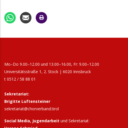
20:00
Männerchor Friedrichslinde Inzing: "3.
Wunschkonzert"
27. September 2026
Sonntag
17:00
Bezirk Hall und Umgebung-Bezirkssingen
2026
2. Oktober 2026
Freitag
Mo–Do 9.00–12.00 und 13.00–16.00, Fr: 9.00–12.00
15:00
NGL-Workshop 2026 Gospel, Spirituals &
Universitätsstraße 1, 2. Stock | 6020 Innsbruck
More ...
t 0512 / 58 88 01
3. Oktober 2026
Samstag
Sekretariat:
9:30
Männersingtag
Brigitte Luftensteiner
19:00
Gospelmesse - Abschluss NGL-Workshop
sekretariat@chorverband.tirol
2026
Social Media, Jugendarbeit
und Sekretariat:
4. Oktober 2026
Sonntag