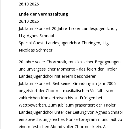
26.10.2026
und Sänger:innen
Ende der Veranstaltung
11. September 2026
Freitag
26.10.2026
Jubiläumskonzert 20 Jahre Tiroler Landesjugendchor,
15:00
Start: Basis-Lehrgang Kinder- und
Ltg. Agnes Schnabl
Jugendchorleitung
Special Guest: Landesjugendchor Thüringen, Ltg.
17:00
Fit for Singing in Hall: Stimmbildung für
Nikolaas Schmeer
Chorleitende und Sänger:innen
20 Jahre voller Chormusik, musikalischer Begegnungen
17:00
Fit for Singing in Reutte: Stimmbildung für
und unvergesslicher Momente - das feiert der Tiroler
Chorleitende und Sänger:innen
Landesjugendchor mit einem besonderen
Jubiläumskonzert! Seit seiner Gründung im Jahr 2006
18. September 2026
Freitag
begeistert der Chor mit musikalischen Vielfalt - von
zahlreichen Konzertreisen bis zu Erfolgen bei
17:00
Singnachmittag für alle Singfreudigen ab 50
Wettbewerben. Zum Jubiläum präsentiert der Tiroler
19. September 2026
Samstag
Landesjugendchor unter der Leitung von Agnes Schnabl
ein abwechslungsreiches Konzertprogramm und lädt zu
10:00
Workshop-Tag zum Schnuppern und für
einem festlichen Abend voller Chormusik ein. Als