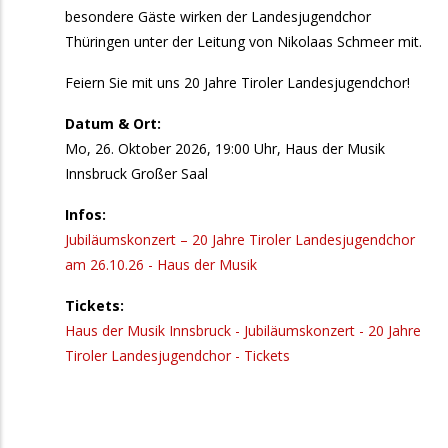
aktive Chorleiter:innen
besondere Gäste wirken der Landesjugendchor
Thüringen unter der Leitung von Nikolaas Schmeer mit.
20. September 2026
Sonntag
Feiern Sie mit uns 20 Jahre Tiroler Landesjugendchor!
10:00
Oswald Milser Männerchor: Jubiläumsfest am
Dorfplatz Mils
Datum & Ort:
Mo, 26. Oktober 2026, 19:00 Uhr, Haus der Musik
13:00
„TatääTatää": Ein Fest am Platz - Theaterfest
Innsbruck Großer Saal
18:00
Kirchenchor Kematen: The Power of the Glory
Infos:
25. September 2026
Jubiläumskonzert – 20 Jahre Tiroler Landesjugendchor
Freitag
am 26.10.26 - Haus der Musik
10:00
Fachtagung Singen mit Kindern &
Tickets:
Jugendlichen
Haus der Musik Innsbruck - Jubiläumskonzert - 20 Jahre
26. September 2026
Samstag
Tiroler Landesjugendchor - Tickets
9:00
Fachtagung Singen mit Kindern &
Jugendlichen