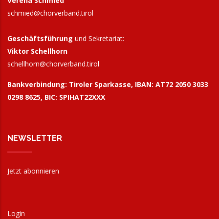
Verena Schmied
schmied@chorverband.tirol
20:00
Chorgemeinschaft St. Peter & Paul - Söll:
Chorkonzert "Fauré Requiem"
Geschäftsführung
und Sekretariat:
Viktor Schellhorn
10. Oktober 2026
Samstag
schellhorn@
chorverband.tirol
9:00
Tag der Kirchenmusik
Bankverbindung:
Tiroler Sparkasse, IBAN: AT72 2050 3033
10:00
Singen mit Kindern-Workshop in Zirl
0298 8625, BIC: SPIHAT22XXX
24. Oktober 2026
Samstag
9:30
Start: Popchor Tirol - "80s Flashback"
NEWSLETTER
26. Oktober 2026
Montag
Jetzt abonnieren
14:00
Platzlsingen - Innsbruck singt!
19:00
Tiroler Landesjugendchor: Jubiläumskonzert
Login
1. November 2026
Sonntag