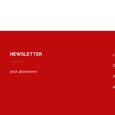
ag
NEWSLETTER
L
D
Jetzt abonnieren
I
ag
b
g