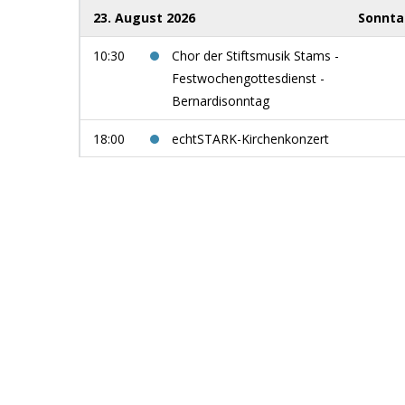
23. August 2026
Sonnt
10:30
Chor der Stiftsmusik Stams -
Festwochengottesdienst -
Bernardisonntag
18:00
echtSTARK-Kirchenkonzert
29. August 2026
Samsta
9:00
Women in Jazz: use your voice
5. September 2026
Samsta
13:00
Männerchor Niederau - Singnachmittag
auf der Jausenstation Foisching -
Niederau / Wildschönau
10. September 2026
Donnerst