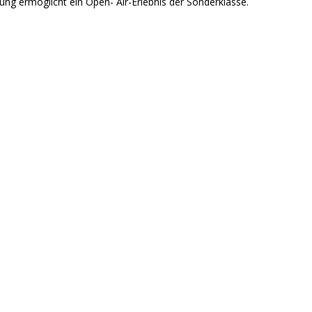
ng ermöglicht ein Open- Air-Erlebnis der Sonderklasse.