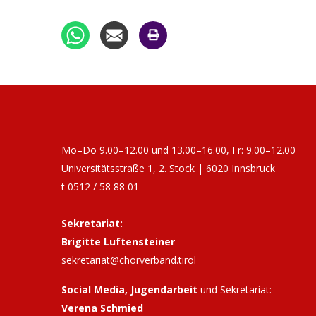
17:00
Fit for Singing: Stimmbildung für
Chorleitende und Sänger:innen
11. September 2026
Freit
15:00
Start: Basis-Lehrgang Kinder- und
Jugendchorleitung
17:00
Fit for Singing in Hall: Stimmbildung für
Chorleitende und Sänger:innen
Mo–Do 9.00–12.00 und 13.00–16.00, Fr: 9.00–12.00
Universitätsstraße 1, 2. Stock | 6020 Innsbruck
17:00
Fit for Singing in Reutte: Stimmbildung
t 0512 / 58 88 01
für Chorleitende und Sänger:innen
Sekretariat:
18. September 2026
Freit
Brigitte Luftensteiner
17:00
Singnachmittag für alle Singfreudigen a
sekretariat@chorverband.tirol
50
Social Media, Jugendarbeit
und Sekretariat:
19. September 2026
Samsta
Verena Schmied