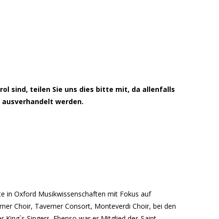
l sind, teilen Sie uns dies bitte mit, da allenfalls
h ausverhandelt werden.
rte in Oxford Musikwissenschaften mit Fokus auf
rner Choir, Taverner Consort, Monteverdi Choir, bei den
er King`s Singers. Ebenso war er Mitglied des Saint