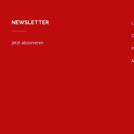
NEWSLETTER
L
ag
D
Jetzt abonnieren
I
e
ag
g