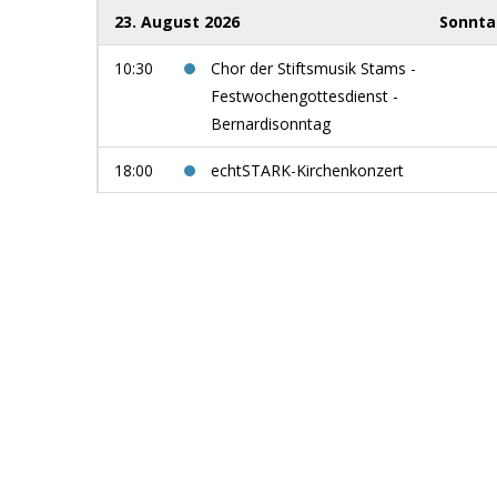
23. August 2026
Sonnt
10:30
Chor der Stiftsmusik Stams -
Festwochengottesdienst -
Bernardisonntag
18:00
echtSTARK-Kirchenkonzert
29. August 2026
Samsta
9:00
Women in Jazz: use your voice
5. September 2026
Samsta
13:00
Männerchor Niederau - Singnachmittag
auf der Jausenstation Foisching -
Niederau / Wildschönau
10. September 2026
Donnerst