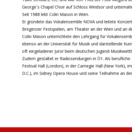
George`s Chapel Choir auf Schloss Windsor und unterna
Seit 1988 lebt Colin Mason in Wien.
Er gründete das Vokalensemble NOVA und leitete Konzerte 
ag
Bregenzer Festspielen, am Theater an der Wien und an der
Colin Mason unterrichtete den Lehrgang für Vokalensemb
ebenso an der Universität für Musik und darstellende Kuns
oft eingeladener Juror beim deutschen Jugend-Musikwett
Zudem gestaltet er Radiosendungen in Ö1. Als berufliche 
Festival Hall (London), in der Carnegie Hall (New York),
D.C.), im Sidney Opera House und seine Teilnahme an de
ag
b
g