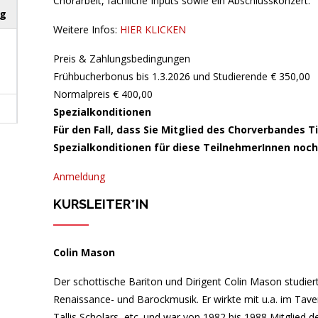
Chorarbeit, fachliche Inputs sowie ein Abschlusskonzert.
ag
Weitere Infos:
HIER KLICKEN
Preis & Zahlungsbedingungen
Frühbucherbonus bis 1.3.2026 und Studierende € 350,00
Normalpreis € 400,00
Spezialkonditionen
Für den Fall, dass Sie Mitglied des Chorverbandes Tiro
g
Spezialkonditionen für diese TeilnehmerInnen noc
Anmeldung
g
KURSLEITER*IN
Colin Mason
Der schottische Bariton und Dirigent Colin Mason studie
ag
Renaissance- und Barockmusik. Er wirkte mit u.a. im Tave
Tallis Scholars, etc. und war von 1982 bis 1988 Mitglied d