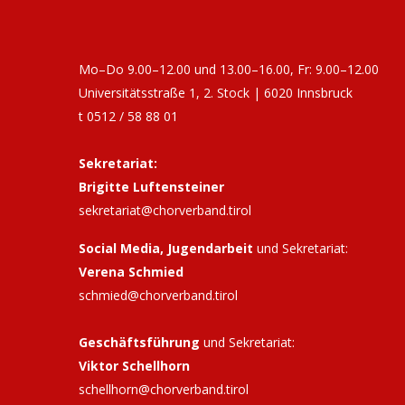
10:00
Workshop-Tag zum Schnuppern und für
aktive Chorleiter:innen
Mo–Do 9.00–12.00 und 13.00–16.00, Fr: 9.00–12.00
20. September 2026
Sonnt
Universitätsstraße 1, 2. Stock | 6020 Innsbruck
t 0512 / 58 88 01
10:00
Oswald Milser Männerchor:
Jubiläumsfest am Dorfplatz Mils
Sekretariat:
13:00
„TatääTatää": Ein Fest am Platz -
Brigitte Luftensteiner
Theaterfest
sekretariat@chorverband.tirol
18:00
Kirchenchor Kematen: The Power of th
Social Media, Jugendarbeit
und Sekretariat:
Glory
Verena Schmied
schmied@chorverband.tirol
25. September 2026
Freit
10:00
Fachtagung Singen mit Kindern &
Geschäftsführung
und Sekretariat:
Jugendlichen
Viktor Schellhorn
schellhorn@
chorverband.tirol
26. September 2026
Samsta