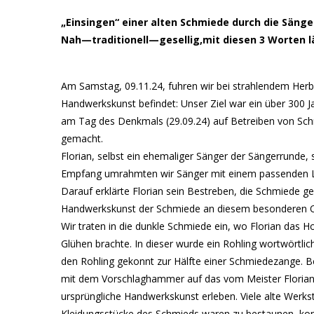
„Einsingen“ einer alten Schmiede durch die Säng
Nah—traditionell—gesellig,mit diesen 3 Worten l
Am Samstag, 09.11.24, fuhren wir bei strahlendem Herbs
Handwerkskunst befindet: Unser Ziel war ein über 300 J
am Tag des Denkmals (29.09.24) auf Betreiben von Schmi
gemacht.
Florian, selbst ein ehemaliger Sänger der Sängerrunde
Empfang umrahmten wir Sänger mit einem passenden L
Darauf erklärte Florian sein Bestreben, die Schmiede 
Handwerkskunst der Schmiede an diesem besonderen Ort
Wir traten in die dunkle Schmiede ein, wo Florian das 
Glühen brachte. In dieser wurde ein Rohling wortwört
den Rohling gekonnt zur Hälfte einer Schmiedezange. Be
mit dem Vorschlaghammer auf das vom Meister Florian g
ursprüngliche Handwerkskunst erleben. Viele alte Werks
Kleidungsstücke des Schmieds waren zu bestaunen, ko