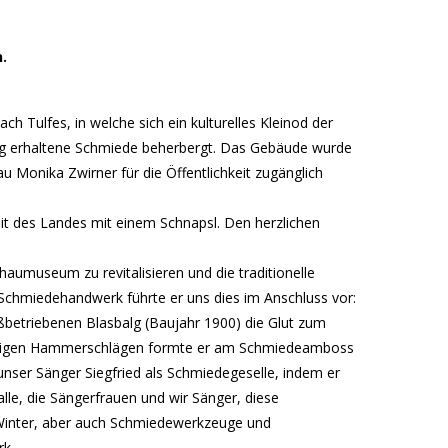
.
 Tulfes, in welche sich ein kulturelles Kleinod der
ändig erhaltene Schmiede beherbergt. Das Gebäude wurde
 Monika Zwirner für die Öffentlichkeit zugänglich
it des Landes mit einem Schnapsl. Den herzlichen
umuseum zu revitalisieren und die traditionelle
chmiedehandwerk führte er uns dies im Anschluss vor:
ußbetriebenen Blasbalg (Baujahr 1900) die Glut zum
wuchtigen Hammerschlägen formte er am Schmiedeamboss
nser Sänger Siegfried als Schmiedegeselle, indem er
le, die Sängerfrauen und wir Sänger, diese
n Winter, aber auch Schmiedewerkzeuge und
k.