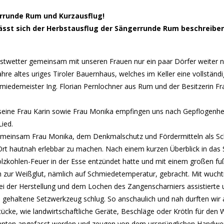
errunde Rum und Kurzausflug!
ässt sich der Herbstausflug der Sängerrunde Rum beschreiben
twetter gemeinsam mit unseren Frauen nur ein paar Dörfer weiter nach
ahre altes uriges Tiroler Bauernhaus, welches im Keller eine vollst
edemeister Ing. Florian Pernlochner aus Rum und der Besitzerin Frau
, seine Frau Karin sowie Frau Monika empfingen uns nach Gepflogenhe
ied.
gemeinsam Frau Monika, dem Denkmalschutz und Fördermitteln als Scha
 hautnah erlebbar zu machen. Nach einem kurzen Überblick in das S
Holzkohlen-Feuer in der Esse entzündet hatte und mit einem großen f
lich zur Weißglut, nämlich auf Schmiedetemperatur, gebracht. Mit 
i der Herstellung und dem Lochen des Zangenscharniers assistierte u
ehaltene Setzwerkzeug schlug. So anschaulich und nah durften wir al
tücke, wie landwirtschaftliche Geräte, Beschläge oder Krötln für de
nnten angefasst werden und zeugen von dem ursprünglichen Handwer