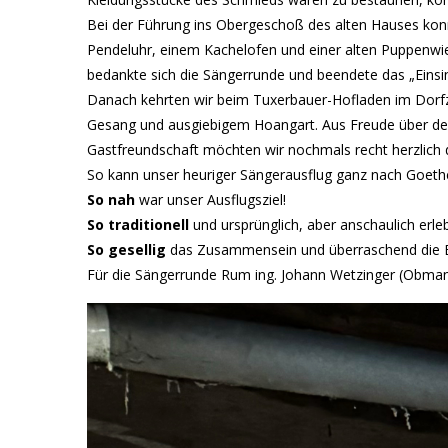
Bei der Führung ins Obergeschoß des alten Hauses konnte
Pendeluhr, einem Kachelofen und einer alten Puppenwieg
bedankte sich die Sängerrunde und beendete das „Einsi
Danach kehrten wir beim Tuxerbauer-Hofladen im Dorfz
Gesang und ausgiebigem Hoangart. Aus Freude über den
Gastfreundschaft möchten wir nochmals recht herzlich 
So kann unser heuriger Sängerausflug ganz nach Goeth
So nah
war unser Ausflugsziel!
So traditionell
und ursprünglich, aber anschaulich erleb
So gesellig
das Zusammensein und überraschend die E
Für die Sängerrunde Rum ing. Johann Wetzinger (Obma
Galeriebilder