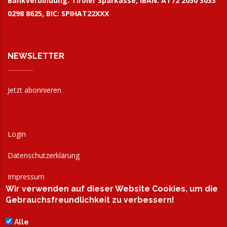
Bankverbindung:
Tiroler Sparkasse, IBAN: AT72 2050 3033
0298 8625, BIC: SPIHAT22XXX
NEWSLETTER
Jetzt abonnieren
Login
Datenschutzerklärung
Impressum
Wir verwenden auf dieser Website Cookies, um die
AGB
Gebrauchsfreundlichkeit zu verbessern!
Alle