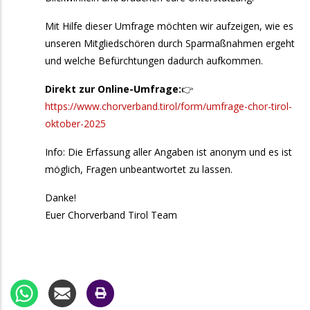
aktive Chorleiter:innen
Mit Hilfe dieser Umfrage möchten wir aufzeigen, wie es
20. September 2026
Sonntag
unseren Mitgliedschören durch Sparmaßnahmen ergeht
und welche Befürchtungen dadurch aufkommen.
10:00
Oswald Milser Männerchor: Jubiläumsfest am
Dorfplatz Mils
Direkt zur Online-Umfrage:
👉
https://www.chorverband.tirol/form/umfrage-chor-tirol-
13:00
„TatääTatää": Ein Fest am Platz - Theaterfest
oktober-2025
18:00
Kirchenchor Kematen: The Power of the Glory
Info: Die Erfassung aller Angaben ist anonym und es ist
25. September 2026
Freitag
möglich, Fragen unbeantwortet zu lassen.
10:00
Fachtagung Singen mit Kindern &
Danke!
Jugendlichen
Euer Chorverband Tirol Team
26. September 2026
Samstag
9:00
Fachtagung Singen mit Kindern &
Jugendlichen