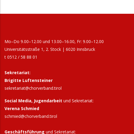
20:00
Männerchor Friedrichslinde Inzing: "3.
Wunschkonzert"
27. September 2026
Sonntag
17:00
Bezirk Hall und Umgebung-Bezirkssingen
Mo–Do 9.00–12.00 und 13.00–16.00, Fr: 9.00–12.00
2026
Universitätsstraße 1, 2. Stock | 6020 Innsbruck
2. Oktober 2026
Freitag
t 0512 / 58 88 01
15:00
NGL-Workshop 2026 Gospel, Spirituals &
Sekretariat:
More ...
Brigitte Luftensteiner
sekretariat@chorverband.tirol
3. Oktober 2026
Samstag
Social Media, Jugendarbeit
9:30
Männersingtag
und Sekretariat:
Verena Schmied
19:00
Gospelmesse - Abschluss NGL-Workshop
schmied@chorverband.tirol
2026
Geschäftsführung
und Sekretariat:
4. Oktober 2026
Sonntag