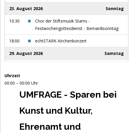
23. August 2026
Sonntag
10:30
Chor der Stiftsmusik Stams -
Festwochengottesdienst - Bernardisonntag
18:00
echtSTARK-Kirchenkonzert
29. August 2026
Samstag
9:00
Women in Jazz: use your voice
Uhrzeit
5. September 2026
Samstag
00:00 – 00:00 Uhr
13:00
Männerchor Niederau - Singnachmittag auf
UMFRAGE - Sparen bei
der Jausenstation Foisching - Niederau /
Wildschönau
Kunst und Kultur,
10. September 2026
Donnerstag
Ehrenamt und
17:00
Fit for Singing: Stimmbildung für Chorleitende