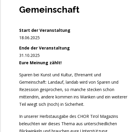
und Sänger:innen
Gemeinschaft
11. September 2026
Freitag
15:00
Start: Basis-Lehrgang Kinder- und
Start der Veranstaltung
Jugendchorleitung
18.06.2025
Ende der Veranstaltung
17:00
Fit for Singing in Hall: Stimmbildung für
31.10.2025
Chorleitende und Sänger:innen
Eure Meinung zählt!
17:00
Fit for Singing in Reutte: Stimmbildung für
Sparen bei Kunst und Kultur, Ehrenamt und
Chorleitende und Sänger:innen
Gemeinschaft: Landauf, landab wird von Sparen und
18. September 2026
Freitag
Rezession gesprochen, so manche stecken schon
mittendrin, andere kommen ins Wanken und ein weiterer
17:00
Singnachmittag für alle Singfreudigen ab 50
Teil wiegt sich (noch) in Sicherheit.
19. September 2026
Samstag
In unserer Herbstausgabe des CHOR Tirol Magazins
beleuchten wir dieses Thema aus unterschiedlichen
10:00
Workshop-Tag zum Schnuppern und für
Blickwinkeln und brauchen eure Unterstützung.