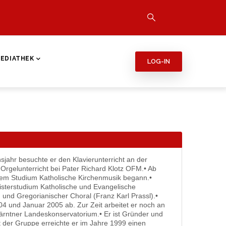
EDIATHEK
LOG-IN
jahr besuchte er den Klavierunterricht an der
 Orgelunterricht bei Pater Richard Klotz OFM.• Ab
 dem Studium Katholische Kirchenmusik begann.•
isterstudium Katholische und Evangelische
und Gregorianischer Choral (Franz Karl Prassl).•
4 und Januar 2005 ab. Zur Zeit arbeitet er noch an
Kärntner Landeskonservatorium.• Er ist Gründer und
der Gruppe erreichte er im Jahre 1999 einen