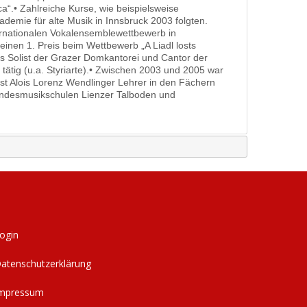
“.• Zahlreiche Kurse, wie beispielsweise
emie für alte Musik in Innsbruck 2003 folgten.
ernationalen Vokalensemblewettbewerb in
inen 1. Preis beim Wettbewerb „A Liadl losts
ls Solist der Grazer Domkantorei und Cantor der
tätig (u.a. Styriarte).• Zwischen 2003 und 2005 war
ist Alois Lorenz Wendlinger Lehrer in den Fächern
Landesmusikschulen Lienzer Talboden und
ogin
atenschutzerklärung
mpressum