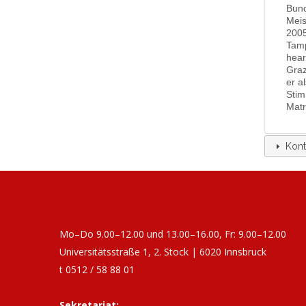
Bund
Meis
2005
Tamp
hear
Graz
er a
Stim
Matre
Kont
Mo–Do 9.00–12.00 und 13.00–16.00, Fr: 9.00–12.00
Universitätsstraße 1, 2. Stock | 6020 Innsbruck
t 0512 / 58 88 01
Sekretariat: