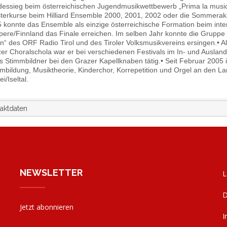
essieg beim österreichischen Jugendmusikwettbewerb „Prima la musica
terkurse beim Hilliard Ensemble 2000, 2001, 2002 oder die Sommerakad
 konnte das Ensemble als einzige österreichische Formation beim int
ere/Finnland das Finale erreichen. Im selben Jahr konnte die Gruppe e
n“ des ORF Radio Tirol und des Tiroler Volksmusikvereins ersingen.• A
er Choralschola war er bei verschiedenen Festivals im In- und Ausland 
ls Stimmbildner bei den Grazer Kapellknaben tätig.• Seit Februar 2005 
mbildung, Musiktheorie, Kinderchor, Korrepetition und Orgel an den 
i/Iseltal.
aktdaten
NEWSLETTER
L
D
Jetzt abonnieren
I