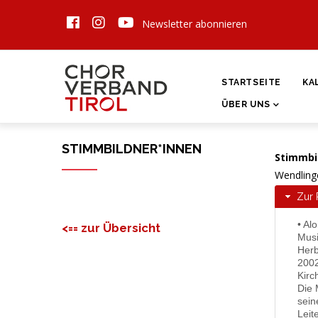
Direkt
Newsletter abonnieren
zum
Inhalt
HAUPTNAVIGATI
STARTSEITE
KA
ÜBER UNS
STIMMBILDNER*INNEN
Stimmbi
Wendling
Zur 
• Al
<== zur Übersicht
Musi
Herb
2002
Kirc
Die 
sein
Leit