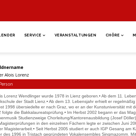
ON
LENDER
SERVICE
VERANSTALTUNGEN
CHÖRE
M
ldnername
er Alois Lorenz
Person
ois Lorenz Wendlinger wurde 1978 in Lienz geboren.• Ab dem 11. Lebens
kschule der Stadt Lienz.• Ab dem 13. Lebensjahr erhielt er regelmäßig
st 1998 übersiedelte er nach Graz, wo er an der Kunstuniversität mit
 folgte die Bakkalaureatsprüfung.• Im Herbst 2002 begann er das Mag
henmusik Studienzweige Chorleitung/Kantorenausbildung (Josef Döller) 
Magisterprüfungen in den einzelnen Fächern legte er zwischen Juni 200
er Magisterarbeit.• Seit Herbst 2005 studiert er auch IGP Gesang am 
er des 1996 in Tristach gegründeten Vokalensembles Singmazomm. Mit 