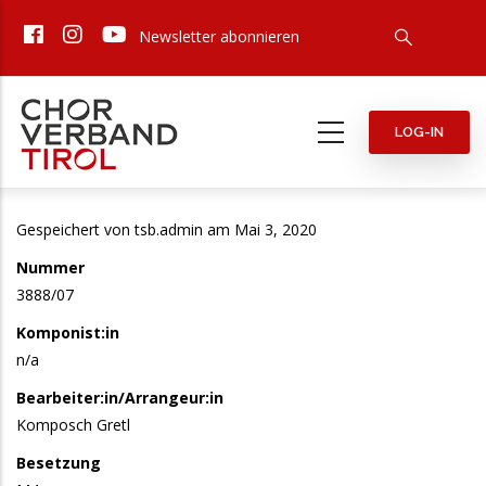
Direkt
Newsletter abonnieren
zum
Inhalt
LOG-IN
Gespeichert von
tsb.admin
am Mai 3, 2020
Nummer
3888/07
Komponist:in
n/a
Bearbeiter:in/Arrangeur:in
Komposch Gretl
Besetzung