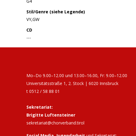
G4
Stil/Genre (siehe Legende)
VY,GW
CD
---
Mo–Do 9.00–12.00 und 13.00–16.00, Fr: 9.00–12.00
Universitätsstraße 1, 2. Stock | 6020 Innsbruck
t 0512 / 58 88 01
Sekretariat:
Brigitte Luftensteiner
sekretariat@chorverband.tirol
Social Media, Jugendarbeit
und Sekretariat: