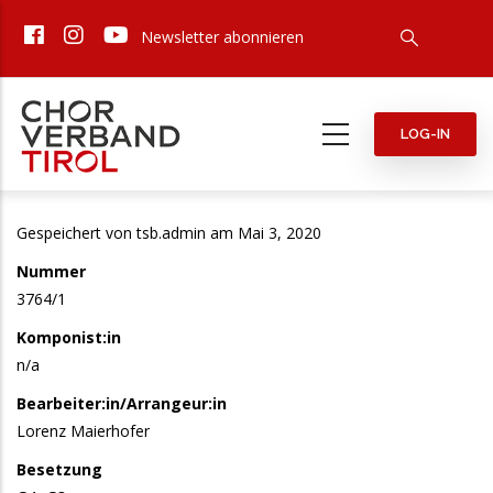
Direkt
Newsletter abonnieren
zum
Inhalt
LOG-IN
Gespeichert von
tsb.admin
am Mai 3, 2020
Nummer
3764/1
Komponist:in
n/a
Bearbeiter:in/Arrangeur:in
Lorenz Maierhofer
Besetzung