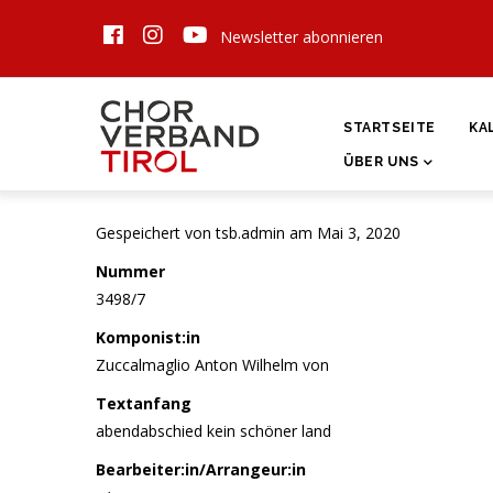
Direkt
Newsletter abonnieren
zum
Inhalt
HAUPTNAVIGATI
STARTSEITE
KA
ÜBER UNS
Gespeichert von
tsb.admin
am Mai 3, 2020
Nummer
3498/7
Komponist:in
Zuccalmaglio Anton Wilhelm von
Textanfang
abendabschied kein schöner land
Bearbeiter:in/Arrangeur:in