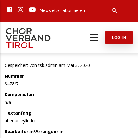
Direkt
Newsletter abonnieren
zum
Inhalt
LOG-IN
Gespeichert von
tsb.admin
am Mai 3, 2020
Nummer
3478/7
Komponist:in
n/a
Textanfang
aber an zylinder
Bearbeiter:in/Arrangeur:in