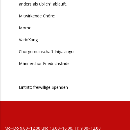
anders als üblich" abläuft.
Mitwirkende Chöre:
Momo
VarioXang
Chorgemeinschaft Inigazingo
Männerchor Friedrichslinde
Eintritt: freiwillige Spenden
Mo–Do 9.00–12.00 und 13.00–16.00, Fr: 9.00–12.00