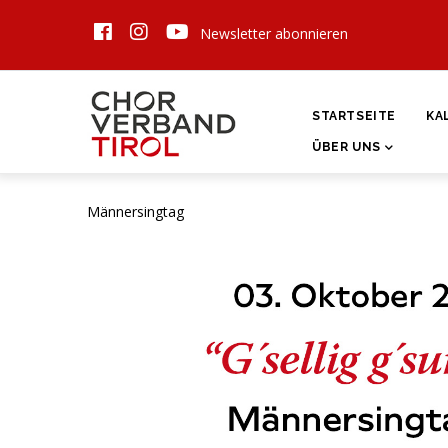
Direkt
Newsletter abonnieren
zum
Inhalt
HAUPTNAVIGATI
STARTSEITE
KA
ÜBER UNS
Männersingtag