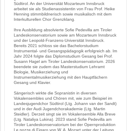
Südtirol. An der Universität Mozarteum Innsbruck
arbeitet sie als Studienassistentin von Frau Prof. Heike
Henning stimmbildnerisch sowie musikalisch mit dem
Interkulturellen Chor Grenzklang.
Ihre Ausbildung absolvierte Sofie Pedevilla am Tiroler
Landeskonservatorium sowie am Mozarteum Innsbruck
und der Leopold-Franzens-Universität Innsbruck.
Bereits 2021 schloss sie das Bachelorstudium
Instrumental- und Gesangspädagogik erfolgreich ab. Im
Jahr 2024 folgte das Diplomstudium Gesang bei Prof.
Susann Hagel am Tiroler Landeskonservatorium. 2026
beendete sie zudem das Masterstudium Lehramt
Biologie, Musikerziehung und
Instrumentalmusikerziehung mit den Hauptfächern
Gesang und Klavier.
Sängerisch wirkte die Sopranistin in diversen
Vokalensembles und Chören mit, wie zum Beispiel im
Landesjugendchor Südtirol (Ltg. Johann van der Sandt)
und in der Audi Jugendchorakademie (Ltg. Martin
Steidler). Derzeit singt sie im Vokalensemble Alla Breve
(Ltg. Nataliya Lukina). 2023 stand Sofie Pedevilla am
Tiroler Landeskonservatorium bei der Opernproduktion
Le nozze di Figaro von W. A. Mozart unter der Leitung