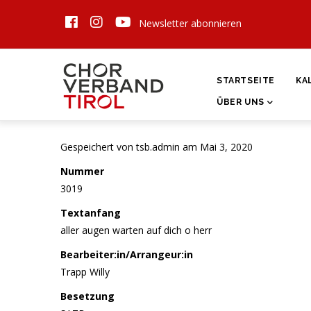
Direkt
Newsletter abonnieren
zum
Inhalt
HAUPTNAVIGATI
STARTSEITE
KA
ÜBER UNS
Gespeichert von
tsb.admin
am Mai 3, 2020
Nummer
3019
Textanfang
aller augen warten auf dich o herr
Bearbeiter:in/Arrangeur:in
Trapp Willy
Besetzung