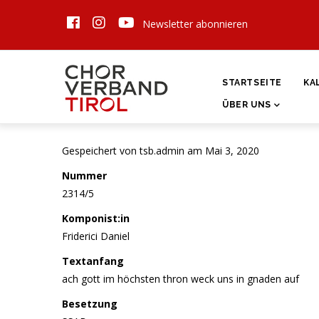
Direkt
Newsletter abonnieren
zum
Inhalt
HAUPTNAVIGATI
STARTSEITE
KA
ÜBER UNS
Gespeichert von
tsb.admin
am Mai 3, 2020
Nummer
2314/5
Komponist:in
Friderici Daniel
Textanfang
ach gott im höchsten thron weck uns in gnaden auf
Besetzung