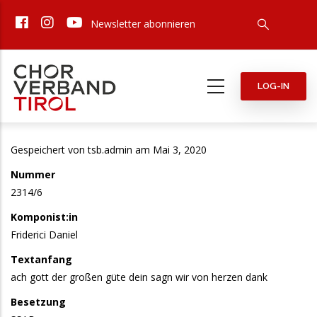
Direkt
Newsletter abonnieren
zum
Inhalt
LOG-IN
Gespeichert von
tsb.admin
am Mai 3, 2020
Nummer
2314/6
Komponist:in
Friderici Daniel
Textanfang
ach gott der großen güte dein sagn wir von herzen dank
Besetzung