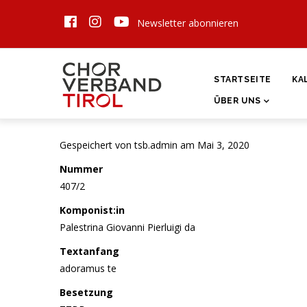
Direkt
Newsletter abonnieren
zum
Inhalt
HAUPTNAVIGATI
STARTSEITE
KA
ÜBER UNS
Gespeichert von
tsb.admin
am Mai 3, 2020
Nummer
407/2
Komponist:in
Palestrina Giovanni Pierluigi da
Textanfang
adoramus te
Besetzung