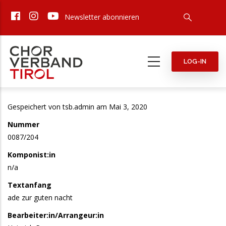
Direkt
Newsletter abonnieren
zum
Inhalt
LOG-IN
Gespeichert von
tsb.admin
am Mai 3, 2020
Nummer
0087/204
Komponist:in
n/a
Textanfang
ade zur guten nacht
Bearbeiter:in/Arrangeur:in