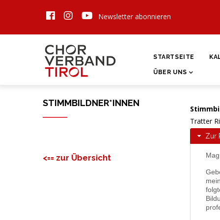
Direkt
Newsletter abonnieren
zum
Inhalt
HAUPTNAVIGATI
STARTSEITE
KA
ÜBER UNS
STIMMBILDNER*INNEN
Stimmbi
Tratter R
Zur 
Mag.
<== zur Übersicht
Gebo
mein
folg
Bild
prof