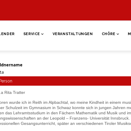
ON
LENDER
SERVICE
VERANSTALTUNGEN
CHÖRE
M
ldnername
ita
Person
a Rita Tratter
ren wurde ich in Reith im Alpbachtal, wo meine Kindheit in einem mus
er Schulzeit im Gymnasium in Schwaz konnte sich in jungen Jahren me
ten das Lehramtsstudium in den Fächern Mathematik und Musik und im
ungswissenschaften an der Leopold – Franzens- Universität Innsbruck.
essionellen Gesangsunterricht, später an verschiedenen Tiroler Musiks