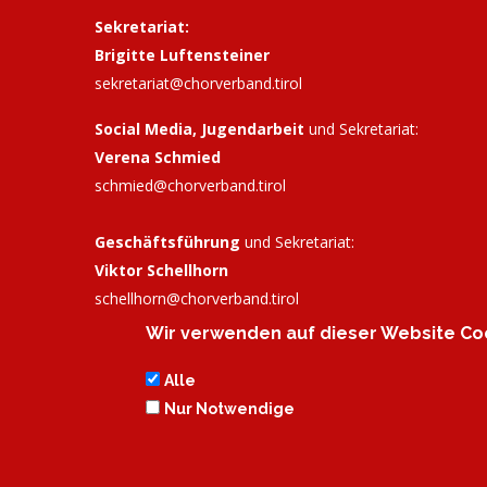
Sekretariat:
Brigitte Luftensteiner
sekretariat@chorverband.tirol
Social Media, Jugendarbeit
und Sekretariat:
Verena Schmied
schmied@chorverband.tirol
Geschäftsführung
und Sekretariat:
Viktor Schellhorn
schellhorn@
chorverband.tirol
Wir verwenden auf dieser Website Coo
Bankverbindung:
Tiroler Sparkasse, IBAN: AT72
2050 3033 0298 8625, BIC: SPIHAT22XXX
Alle
Nur Notwendige