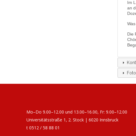
Im L
an d
Doze
Was 
Die 
Chör
Bega
Kont
Foto
Mo–Do 9.00–12.00 und 13.00–16.00, Fr: 9.00–12.00
Universitätsstraße 1, 2. Stock | 6020 Innsbruck
t 0512 / 58 88 01