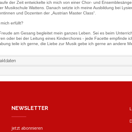
aufe der Zeit entwickelte ich mich von einer Chor- und Ensemblesänger
er Musikschule Wattens. Danach setzte ich meine Ausbildung bei Lysie
ntinnen und Dozenten der „Austrian Master Class“.
mich erfüllt?
Freude am Gesang begleitet mein ganzes Leben. Sei es beim Unterrichten, 
en oder bei der Leitung eines Kinderchores - jede Facette empfinde ic
bung teile ich gerne, die Liebe zur Musik gebe ich gerne an andere M
aktdaten
NEWSLETTER
L
D
Jetzt abonnieren