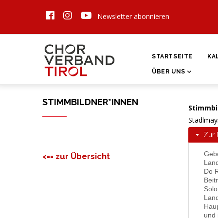
Direkt
Newsletter abonnieren
zum
Inhalt
HAUPTNAVIGATI
STARTSEITE
KA
ÜBER UNS
STIMMBILDNER*INNEN
Stimmbi
Stadlmay
Zur 
Gebo
<== zur Übersicht
Land
Do R
Beit
Solo
Land
Haup
und 