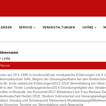
ON
LENDER
SERVICE
VERANSTALTUNGEN
CHÖRE
M
ldnername
r Linda
Person
ren am 29.5.1996 in InnsbruckErste musikalische Erfahrungen mit 8 Ja
esmusikschule Telfs, Beginn der Gesangslaufbahn bei den Kinderchöre
e Mi, erste solistische Erfahrungen2013-1018 Stimmbildung bei Olive
ritt in den Tiroler Landesjugendchor2014 Gründungmitglied des Vokale
rollen in Musicals, bei Konzerten2017 Meisterkurs bei Frau Barbara Dani
estheaterSeit Herbst 2018: Studium Instrumental und Gesangspädago
tfach Gesang und Schwerpunkt Elementare MusikpädagogikMitwirken
im Konschor Termine zur Stimmbildung nach Absprache