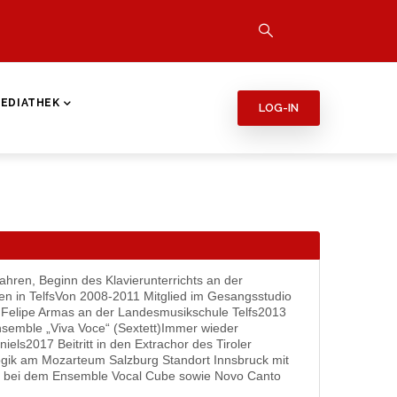
EDIATHEK
LOG-IN
hren, Beginn des Klavierunterrichts an der
n in TelfsVon 2008-2011 Mitglied im Gesangsstudio
r Felipe Armas an der Landesmusikschule Telfs2013
nsemble „Viva Voce“ (Sextett)Immer wieder
els2017 Beitritt in den Extrachor des Tiroler
gik am Mozarteum Salzburg Standort Innsbruck mit
 bei dem Ensemble Vocal Cube sowie Novo Canto