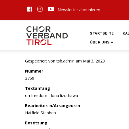
Direkt
Newsletter abonnieren
zum
Inhalt
HAUPTNAVIGATI
STARTSEITE
KA
ÜBER UNS
Gespeichert von
tsb.admin
am Mai 3, 2020
Nummer
3759
Textanfang
oh freedom - lona lizothawa
Bearbeiter:in/Arrangeur:in
Hatfield Stephen
Besetzung