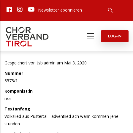
Direkt
Newsletter abonnieren
zum
Inhalt
LOG-IN
Gespeichert von
tsb.admin
am Mai 3, 2020
Nummer
3573/1
Komponist:in
n/a
Textanfang
Volkslied aus Pustertal - adventlied ach wann kommen jene
stunden