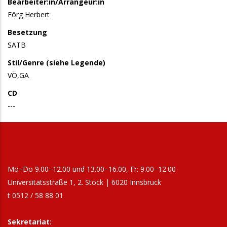
Bearbeiter:in/Arrangeur:in
Förg Herbert
Besetzung
SATB
Stil/Genre (siehe Legende)
VÖ,GA
CD
---
Mo–Do 9.00–12.00 und 13.00–16.00, Fr: 9.00–12.00
Universitätsstraße 1, 2. Stock | 6020 Innsbruck
t 0512 / 58 88 01
Sekretariat: