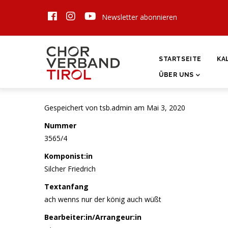
Direkt
Newsletter abonnieren
zum
Inhalt
HAUPTNAVIGATI
STARTSEITE
KA
ÜBER UNS
Gespeichert von
tsb.admin
am Mai 3, 2020
Nummer
3565/4
Komponist:in
Silcher Friedrich
Textanfang
ach wenns nur der könig auch wüßt
Bearbeiter:in/Arrangeur:in