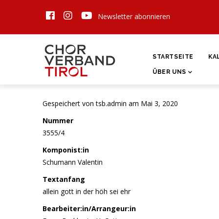
Direkt
Newsletter abonnieren
zum
Inhalt
HAUPTNAVIGATI
STARTSEITE
KA
ÜBER UNS
Gespeichert von
tsb.admin
am Mai 3, 2020
Nummer
3555/4
Komponist:in
Schumann Valentin
Textanfang
allein gott in der höh sei ehr
Bearbeiter:in/Arrangeur:in