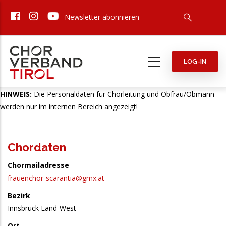
Direkt
Newsletter abonnieren
zum
Inhalt
LOG-IN
HINWEIS:
Die Personaldaten für Chorleitung und Obfrau/Obmann
werden nur im internen Bereich angezeigt!
Chordaten
Chormailadresse
frauenchor-scarantia@gmx.at
Bezirk
Innsbruck Land-West
Ort