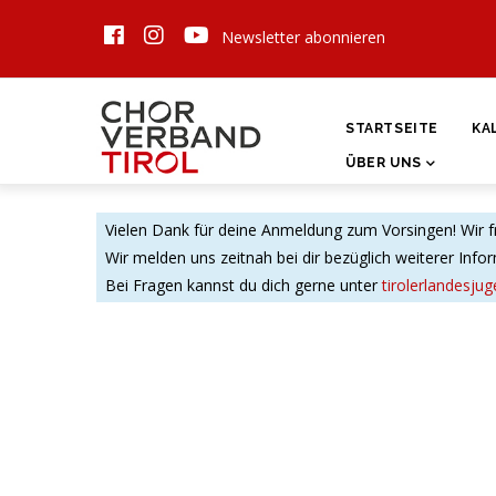
Direkt
Newsletter abonnieren
zum
Inhalt
HAUPTNAVIGATI
STARTSEITE
KA
ÜBER UNS
Statusmeldung
Vielen Dank für deine Anmeldung zum Vorsingen! Wir f
Wir melden uns zeitnah bei dir bezüglich weiterer Inf
Bei Fragen kannst du dich gerne unter
tirolerlandesju