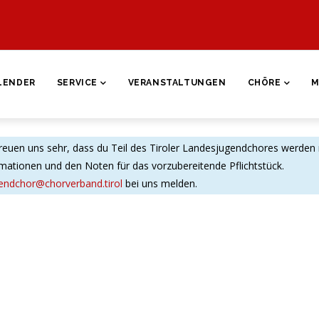
ON
LENDER
SERVICE
VERANSTALTUNGEN
CHÖRE
M
reuen uns sehr, dass du Teil des Tiroler Landesjugendchores werden
ormationen und den Noten für das vorzubereitende Pflichtstück.
gendchor@chorverband.tirol
bei uns melden.