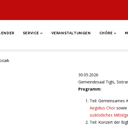
ON
LENDER
SERVICE
VERANSTALTUNGEN
CHÖRE
M
osaik
30.05.2026
Gemeindesaal Tigls, Sistra
Programm:
Teil: Gemeinsames 
Aegidius Chor
sowie 
südöstliches Mittelg
Teil: Konzert der Bi