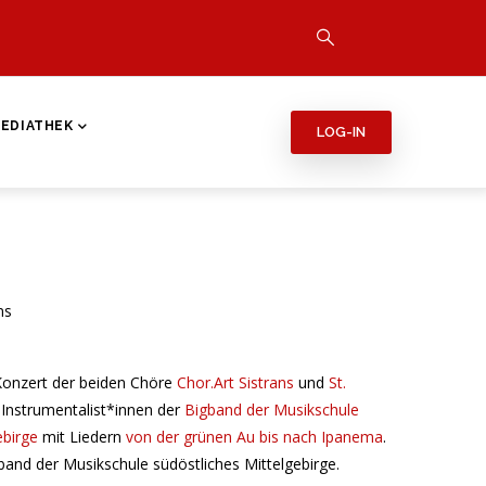
EDIATHEK
LOG-IN
ns
Konzert der beiden Chöre
Chor.Art Sistrans
und
St.
Instrumentalist*innen der
Bigband der Musikschule
ebirge
mit Liedern
von der grünen Au bis nach Ipanema
.
gband der Musikschule südöstliches Mittelgebirge.