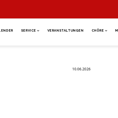
ON
LENDER
SERVICE
VERANSTALTUNGEN
CHÖRE
M
10.06.2026