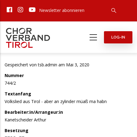
Direkt
Newsletter abonnieren
zum
Inhalt
LOG-IN
Gespeichert von
tsb.admin
am Mai 3, 2020
Nummer
744/2
Textanfang
Volkslied aus Tirol - aber an zylinder müaß ma habn
Bearbeiter:in/Arrangeur:in
Kanetscheider Arthur
Besetzung