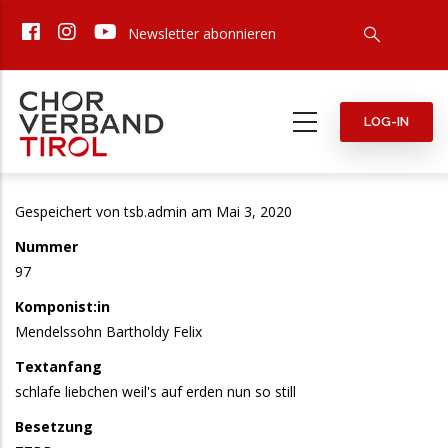
Direkt
Newsletter abonnieren
zum
Inhalt
LOG-IN
Gespeichert von
tsb.admin
am Mai 3, 2020
Nummer
97
Komponist:in
Mendelssohn Bartholdy Felix
Textanfang
schlafe liebchen weil's auf erden nun so still
Besetzung