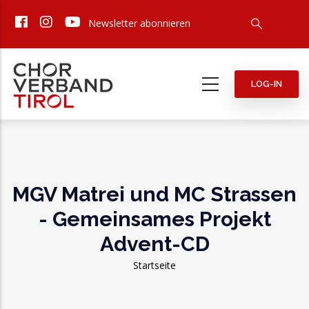
Direkt
Newsletter abonnieren
zum
Inhalt
LOG-IN
MGV Matrei und MC Strassen
- Gemeinsames Projekt
Advent-CD
Pfadnavigation
Startseite