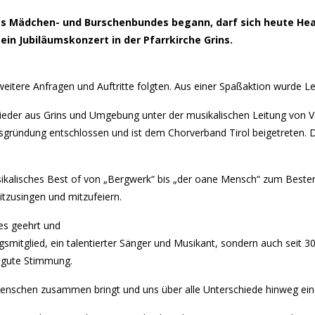
es Mädchen- und Burschenbundes begann, darf sich heute Hea
ein Jubiläumskonzert in der Pfarrkirche Grins.
itere Anfragen und Auftritte folgten. Aus einer Spaßaktion wurde Lei
glieder aus Grins und Umgebung unter der musikalischen Leitung von V
insgründung entschlossen und ist dem Chorverband Tirol beigetreten. 
ikalisches Best of von „Bergwerk“ bis „der oane Mensch“ zum Besten 
tzusingen und mitzufeiern.
es geehrt und
gsmitglied, ein talentierter Sänger und Musikant, sondern auch seit 
r gute Stimmung.
k Menschen zusammen bringt und uns über alle Unterschiede hinweg ei