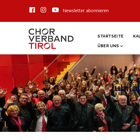
Direkt
Newsletter abonnieren
zum
Inhalt
HAUPTNAVIGATI
STARTSEITE
KA
ÜBER UNS
Jubilä